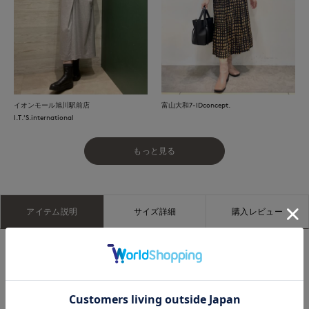
イオンモール旭川駅前店
富山大和7-IDconcept.
I.T.'S.international
もっと見る
アイテム説明
サイズ詳細
購入レビュー
■デザイン
大人気のCuooホールガーメントシリーズ。凹凸感のある鹿の子
編みにすることでさらっとした清涼感のあるタッチにしあげて
います。肘が隠れるくらいの袖丈に、デコルテを美しく見せる