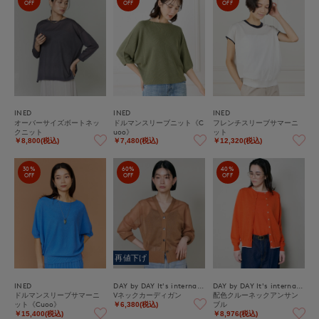
OFF
OFF
OFF
INED
INED
INED
オーバーサイズボートネッ
ドルマンスリーブニット《C
フレンチスリーブサマーニ
クニット
uoo》
ット
￥8,800(税込)
￥7,480(税込)
￥12,320(税込)
30%
60%
40%
OFF
OFF
OFF
再値下げ
INED
DAY by DAY It's international
DAY by DAY It's international
ドルマンスリーブサマーニ
Vネックカーディガン
配色クルーネックアンサン
ット《Cuoo》
ブル
￥6,380(税込)
￥15,400(税込)
￥8,976(税込)