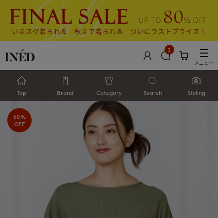
2
メニュー
Top
Brand
Category
Search
Styling
60%
OFF