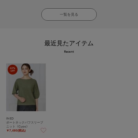
一覧を見る
最近見たアイテム
Recent
60%
OFF
INED
ボートネックパフスリーブ
ニット《Cuoo》
￥7,480(税込)