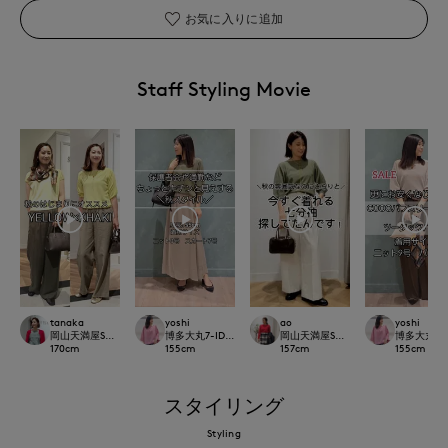
お気に入りに追加
Staff Styling Movie
tanaka
yoshi
ao
yoshi
岡山天満屋SUPERIORCLOSET
博多大丸7-IDconcept.
岡山天満屋SUPERIORCLOSET
博多大丸7-ID
170
cm
155
cm
157
cm
155
cm
スタイリング
Styling