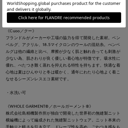
ボートネックのデザイン。女性らしく品のある印象で幅広いス
タイリングで活躍してくれる上質なアイテムです。
■素材
《Cuoo／クー》
フランドルがメーカーや工場の協力を得て開発した素材。ベン
ベルグ、アクリル、18.5マイクロンのウールの混紡糸。べンベ
ルグは他の繊維と比べ、摩擦が少なく肌と触れ合っても刺激が
少ない為、肌さわりが良く優しい着心地が特徴です。吸水性に
優れ、べたつき難く蒸れを抑えれる特性を持ちます。快適な着
心地は夏はひんやりと冬は暖かく、通年にわたり心地よく着こ
なせるシーズンレスエコ素材です。
・水洗い可
《WHOLE GARMENT®／ホールガーメント®》
株式会社島精機製作所が独自で開発した世界初の無縫製ニット
横編機によって編成された無縫製ニットウェア。ニット本来の
手触りと軽さを引き立て、ドレープ性を高め、ごわつき感をも