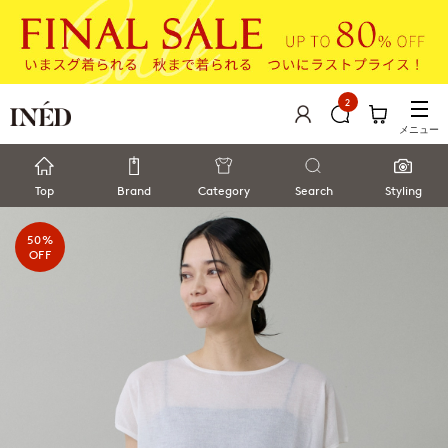
2
メニュー
Top
Brand
Category
Search
Styling
50%
OFF