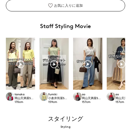
お気に入りに追加
Staff Styling Movie
tanaka
fumiki
ao
ao
岡山天満屋SUPERIORCLOSET
小倉井筒屋SUPERIOR CLOSET
岡山天満屋SUPERIORCLOSET
岡山天満屋SU
170
cm
159
cm
157
cm
157
cm
スタイリング
Styling