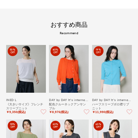
おすすめ商品
Recommend
50%
40%
19%
OFF
OFF
OFF
INED L
DAY by DAY It's international
DAY by DAY It's international
《大きいサイズ》フレンチ
配色クルーネックアンサン
ハーフスリーブポロ襟リブ
スリーブニット
ブル
ニット
￥9,350(税込)
￥8,976(税込)
￥11,990(税込)
55%
60%
60%
OFF
OFF
OFF