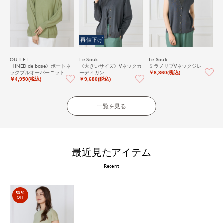
再値下げ
OUTLET
Le Souk
Le Souk
《INED de base》ボートネ
《大きいサイズ》Vネックカ
ミラノリブVネックジレ
ックプルオーバーニット
ーディガン
￥8,360(税込)
￥4,950(税込)
￥9,680(税込)
一覧を見る
最近見たアイテム
Recent
50%
OFF