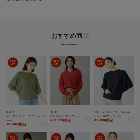
おすすめ商品
Recommend
60%
40%
60%
OFF
OFF
OFF
INED
INED
DAY by DAY It's international
ドルマンスリーブニット《C
ポロ衿ドルマンニット
ラメドルマンニット
uoo》
￥11,220(税込)
￥4,400(税込)
￥7,480(税込)
60%
50%
40%
OFF
OFF
OFF