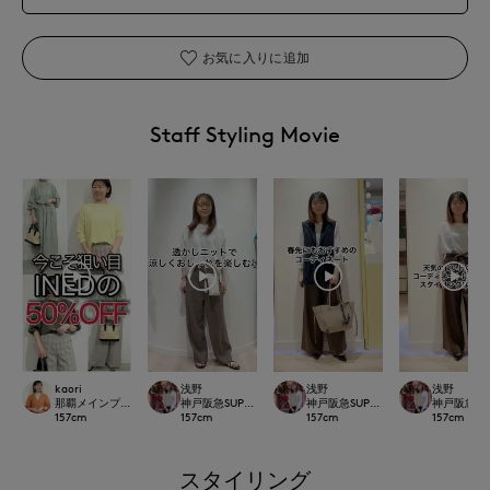
お気に入りに追加
Staff Styling Movie
kaori
浅野
浅野
浅野
那覇メインプレイスI.T.'S.international
神戸阪急SUPERIORCLOSET
神戸阪急SUPERIORCLOSET
神戸阪急SUP
157
cm
157
cm
157
cm
157
cm
スタイリング