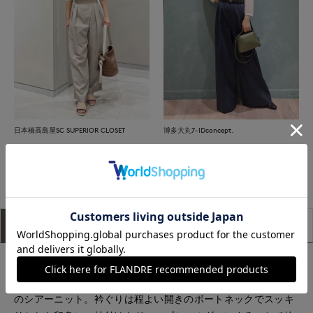
日本橋高島屋SC SUPERIOR CLOSET
博多大丸7-IDconcept.
もっと見る
アイテム説明
サイズ詳細
購入レビュー
■デザイン
たっぷりとしたサイジングで1枚でもこなれ感を演出できる大人
のシアーニット。衿ぐりは程よい開きのボートネックでスッキ