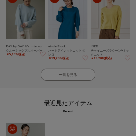
DAY by DAY It's international
ef-de Black
INED
クルーネックプルオーバー
ハートアイレットニットボ
チャイニーズラクーンVネッ
レロ
クニット
￥5,192(税込)
￥13,200(税込)
￥13,200(税込)
一覧を見る
最近見たアイテム
Recent
50%
OFF