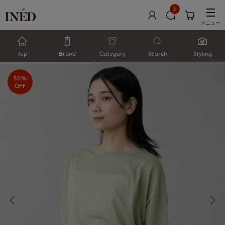
2
メニュー
Top
Brand
Category
Search
Styling
50%
OFF