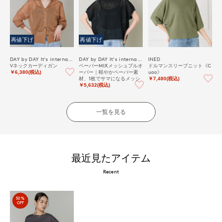
再値下げ
再値下げ
DAY by DAY It's international
DAY by DAY It's international
INED
Vネックカーディガン
ペーパーMIXメッシュプルオ
ドルマンスリーブニット《C
ーバー｜軽やかペーパー素
uoo》
￥6,380(税込)
材、1枚でサマになるメッシ
￥7,480(税込)
ュニット
￥5,632(税込)
一覧を見る
最近見たアイテム
Recent
50%
OFF