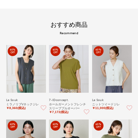
おすすめ商品
Recommend
60%
60%
60%
OFF
OFF
OFF
Le Souk
7-IDconcept.
Le Souk
ミラノリブVネックジレ
ホールガーメントフレンチ
ニットツイードジレ
スリーブプルオーバー
￥8,360(税込)
￥11,000(税込)
￥7,172(税込)
60%
60%
60%
OFF
OFF
OFF