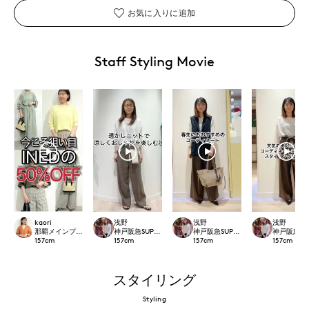
お気に入りに追加
Staff Styling Movie
kaori
浅野
浅野
浅野
那覇メインプレイスI.T.'S.international
神戸阪急SUPERIORCLOSET
神戸阪急SUPERIORCLOSET
神戸阪急SUP
157
cm
157
cm
157
cm
157
cm
スタイリング
Styling