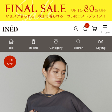
3
メニュー
Top
Brand
Category
Search
Styling
50%
OFF