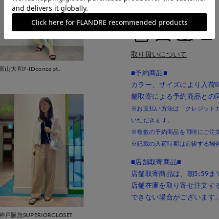
綿70% ポリ乳酸30%
■取扱い方法
取り扱いについて
富山大和7-IDconcept.
■予約商品■
カラー、サイズにより入荷
舗取寄による予約商品との
※お支払い方法は「クレジットカー
いただきます。
※複数の予約商品を同時にご注
※記載の入荷時期は前後する場
■店舗取寄商品■
店舗取寄商品は、朝5:59
店舗在庫を取り寄せ注文す
できない場合がございます
神戸阪急SUPERIORCLOSET