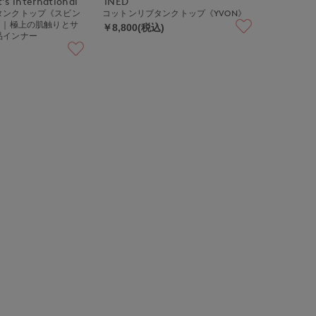
's international
INED
タンクトップ《スビン
コットンリブタンクトップ《YVON》
》｜極上の肌触りとサ
￥8,800(税込)
品インナー