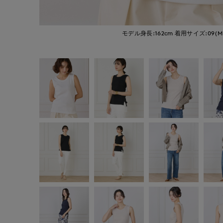
モデル身長:162cm
着用サイズ:09(M