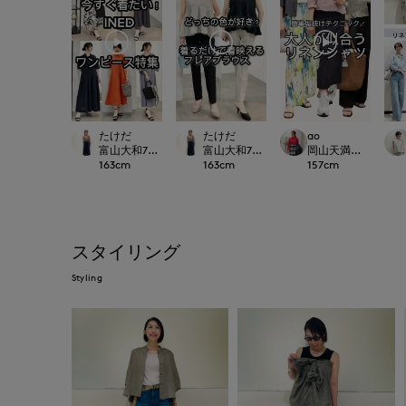
たけだ
たけだ
ao
富山大和7-IDconcept.
富山大和7-IDconcept.
岡山天満屋SUPERIOR
163
cm
163
cm
157
cm
スタイリング
Styling