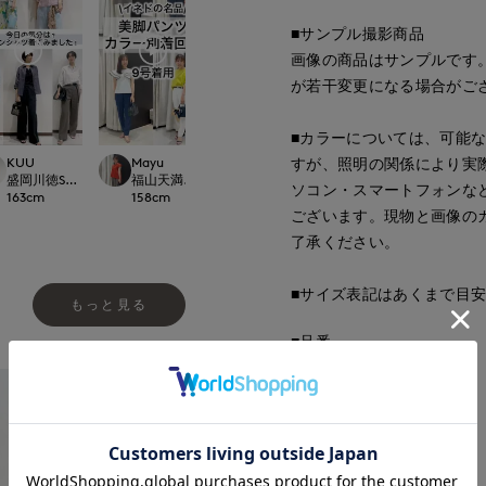
■サンプル撮影商品
画像の商品はサンプルです
が若干変更になる場合がご
■カラーについては、可能
KUU
Mayu
hamamoto
tanaka
すが、照明の関係により実
CLOSET
盛岡川徳SUPERIOR CLOSET
福山天満屋店INED/7-IDconcept./Maglie
大宮そごうINED
岡山天満屋SUPERI
ソコン・スマートフォンな
163
cm
158
cm
156
cm
170
cm
ございます。現物と画像の
了承ください。
■サイズ表記はあくまで目
もっと見る
■品番
60190131
■原産国
日本製
■クオリティ