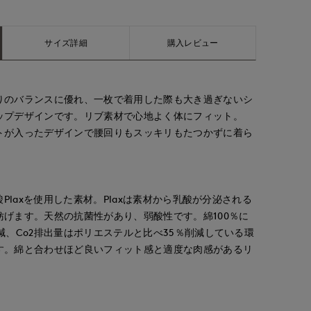
サイズ詳細
購入レビュー
りのバランスに優れ、一枚で着用した際も大き過ぎないシ
ップデザインです。リブ素材で心地よく体にフィット。
トが入ったデザインで腰回りもスッキリもたつかずに着ら
酸Plaxを使用した素材。Plaxは素材から乳酸が分泌される
げます。天然の抗菌性があり、弱酸性です。綿100％に
減、Co2排出量はポリエステルと比べ35％削減している環
す。綿と合わせほど良いフィット感と適度な肉感があるリ