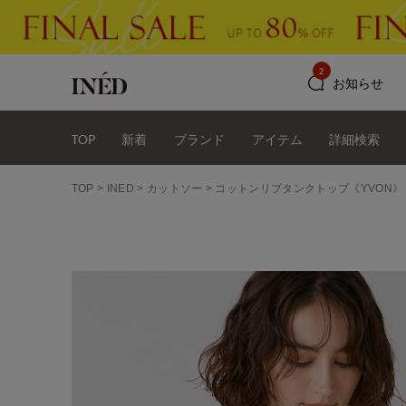
2
お知らせ
TOP
新着
ブランド
アイテム
詳細検索
TOP
INED
カットソー
コットンリブタンクトップ《YVON》