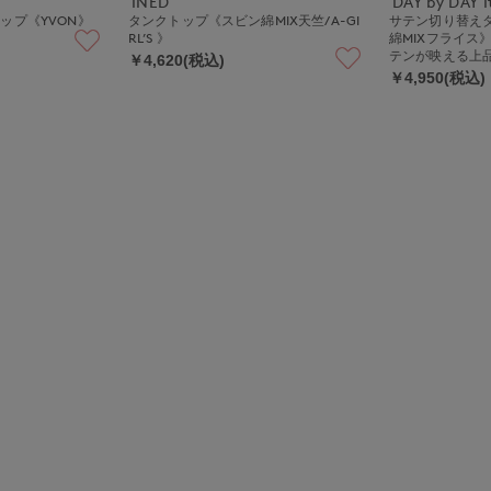
INED
DAY by DAY It
ップ《YVON》
タンクトップ《スビン綿MIX天竺/A-GI
サテン切り替え
RL’S 》
綿MIXフライス
テンが映える上
￥4,620(税込)
￥4,950(税込)