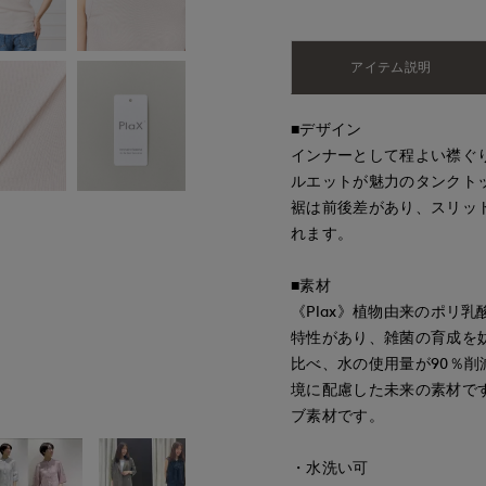
アイテム説明
■デザイン
インナーとして程よい襟ぐ
ルエットが魅力のタンクト
裾は前後差があり、スリッ
れます。
■素材
《Plax》植物由来のポリ乳
特性があり、雑菌の育成を妨
比べ、水の使用量が90％削
境に配慮した未来の素材で
ブ素材です。
・水洗い可