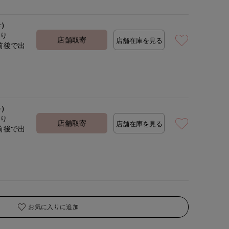
号)
着用サイズ:09(M)
モデ
あり
店舗取寄
店舗在庫を見る
前後で出
定
号)
あり
店舗取寄
店舗在庫を見る
前後で出
定
お気に入りに追加