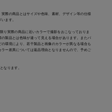
。実際の商品とはサイズや色味、素材、デザイン等の仕様
ざいます。
な限り実際の商品に近いカラーで撮影をおこなっておりま
kuro
Mikiko
浅野
際の製品とは色味が違って見える場合があります。またパ
新宿伊勢丹SUPERIOR CLOSET
新宿タカシマヤSUPERIOR CLOSET
ORCLOSET
神戸阪急SUPERIORCLOSET
どの環境により、若干製品と画像のカラーが異なる場合も
165
cm
158
cm
157
cm
カラー差異については返品理由となりませんので、予めご
安となります。