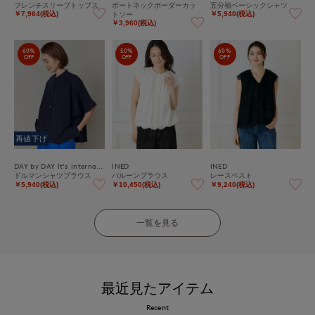
フレンチスリーブトップス
ボートネックボーダーカッ
五分袖ベーシックシャツ
トソー
￥7,964(税込)
￥5,940(税込)
￥3,960(税込)
60%
50%
60%
OFF
OFF
OFF
再値下げ
DAY by DAY It's international
INED
INED
ドルマンシャツブラウス
バルーンブラウス
レースベスト
￥5,940(税込)
￥10,450(税込)
￥9,240(税込)
一覧を見る
最近見たアイテム
Recent