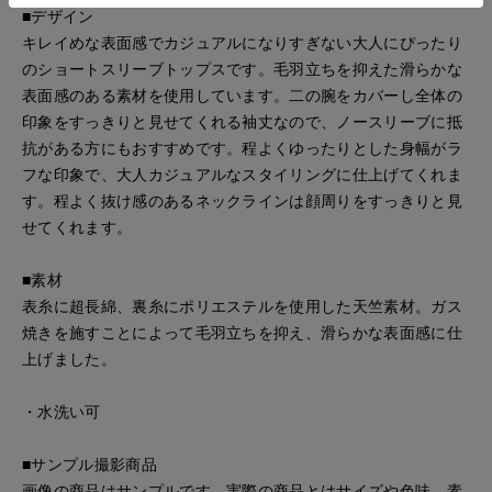
■デザイン
キレイめな表面感でカジュアルになりすぎない大人にぴったり
のショートスリーブトップスです。毛羽立ちを抑えた滑らかな
表面感のある素材を使用しています。二の腕をカバーし全体の
印象をすっきりと見せてくれる袖丈なので、ノースリーブに抵
抗がある方にもおすすめです。程よくゆったりとした身幅がラ
フな印象で、大人カジュアルなスタイリングに仕上げてくれま
す。程よく抜け感のあるネックラインは顔周りをすっきりと見
せてくれます。
■素材
表糸に超長綿、裏糸にポリエステルを使用した天竺素材。ガス
焼きを施すことによって毛羽立ちを抑え、滑らかな表面感に仕
上げました。
・水洗い可
■サンプル撮影商品
画像の商品はサンプルです。実際の商品とはサイズや色味、素