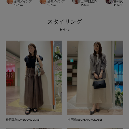
那覇メインプレイスI.T.'S.international
那覇メインプレイスI.T.'S.international
上本町近鉄SUPERIORCLOSET
神戸阪急SUP
157
cm
157
cm
163
cm
157
cm
スタイリング
Styling
神戸阪急SUPERIORCLOSET
神戸阪急SUPERIORCLOSET