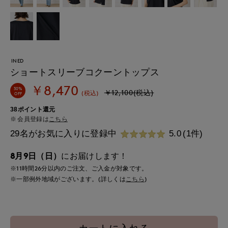
INED
ショートスリーブコクーントップス
￥8,470
30%
￥12,100(税込)
(税込)
OFF
38ポイント還元
会員登録は
こちら
29名がお気に入りに登録中
5.0
(1件)
8月9日（日）
にお届けします！
※11時間
26分
以内
のご注文、ご入金が対象です。
※一部例外地域がございます。(詳しくは
こちら
)