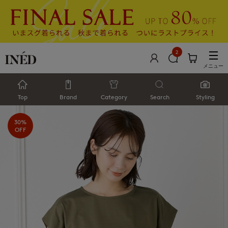
2
メニュー
Top
Brand
Category
Search
Styling
30%
OFF