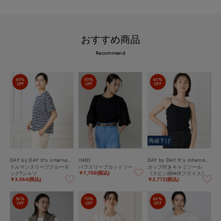
おすすめ商品
Recommend
60%
50%
60%
OFF
OFF
OFF
再値下げ
DAY by DAY It's international
INED
DAY by DAY It's international
ドルマンスリーブクルーネ
パフスリーブカットソー
カップ付きキャミソール
ックTシャツ
《スビン綿MIXフライス》
￥7,700(税込)
￥3,564(税込)
￥2,772(税込)
50%
70%
60%
OFF
OFF
OFF