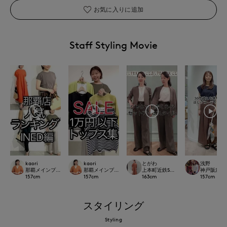
お気に入りに追加
Staff Styling Movie
kaori
kaori
とがわ
浅野
那覇メインプレイスI.T.'S.international
那覇メインプレイスI.T.'S.international
上本町近鉄SUPERIORCLOSET
神戸阪急SUP
157
cm
157
cm
163
cm
157
cm
スタイリング
Styling