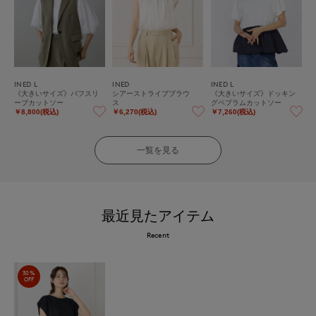
INED L
INED
INED L
《大きいサイズ》パフスリ
シアーストライプブラウ
《大きいサイズ》ドッキン
ーブカットソー
ス
グペプラムカットソー
￥8,800(税込)
￥6,270(税込)
￥7,260(税込)
一覧を見る
最近見たアイテム
Recent
30%
OFF