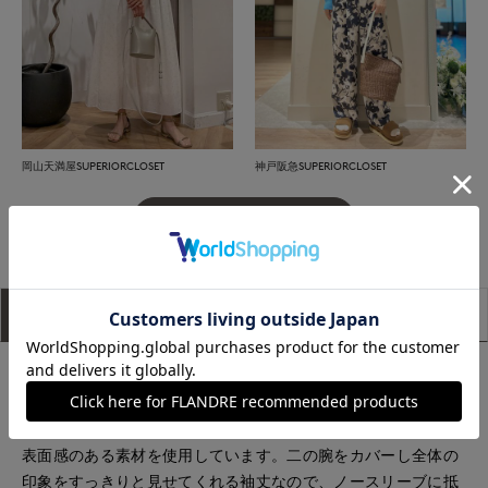
岡山天満屋SUPERIORCLOSET
神戸阪急SUPERIORCLOSET
もっと見る
アイテム説明
サイズ詳細
購入レビュー
■デザイン
キレイめな表面感でカジュアルになりすぎない大人にぴったり
のショートスリーブトップスです。毛羽立ちを抑えた滑らかな
表面感のある素材を使用しています。二の腕をカバーし全体の
印象をすっきりと見せてくれる袖丈なので、ノースリーブに抵