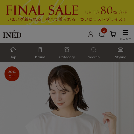
2
メニュー
Top
Brand
Category
Search
Styling
30%
OFF