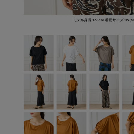
モデル身長:165cm
着用サイズ:09(M