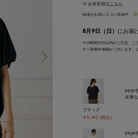
会員登録は
こちら
83名がお気に入りに登録中
8月9日（日）
にお届
※13時間
57分
以内
のご注文、ご
※一部例外地域がございます。(
09(9
在庫
ブラック
￥5,192 (税込)
09(9