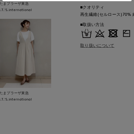
たまプラーザ東急
■クオリティ
I.T.'S.international
再生繊維(セルロース)70% 
■取扱い方法
取り扱いについて
たまプラーザ東急
I.T.'S.international