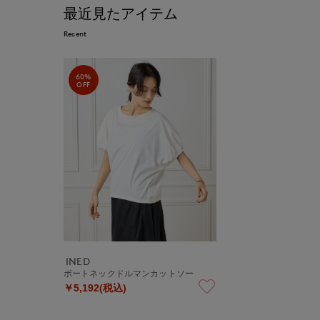
最近見たアイテム
Recent
60%
OFF
INED
ボートネックドルマンカットソー
￥5,192(税込)