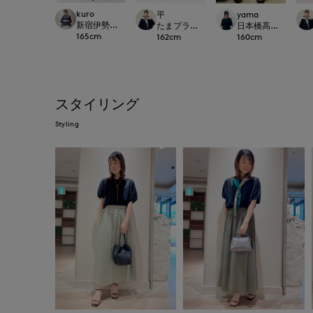
kuro
平
yama
新宿伊勢丹SUPERIOR CLOSET
たまプラーザ東急I.T.'S.international
日本橋高島屋SC SUPE
165
cm
162
cm
160
cm
スタイリング
Styling