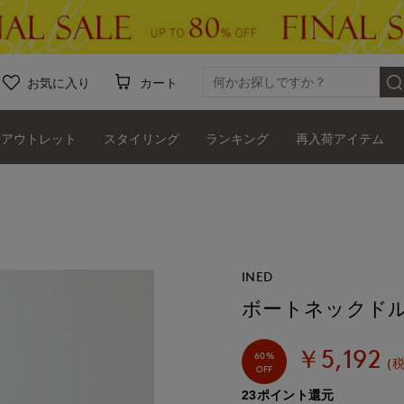
お気に入り
カート
アウトレット
スタイリング
ランキング
再入荷アイテム
INED
ボートネックド
￥5,192
60%
(
OFF
23ポイント還元