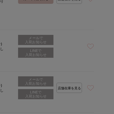
あり
着用サイズ:09(M)
モデ
メールで
入荷お知らせ
号)
なし
メールで
入荷お知らせ
号)
店舗在庫を見る
なし