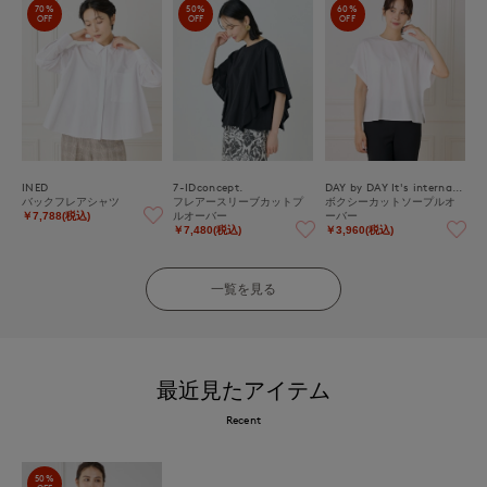
70%
50%
60%
OFF
OFF
OFF
INED
7-IDconcept.
DAY by DAY It's international
バックフレアシャツ
フレアースリーブカットプ
ボクシーカットソープルオ
ルオーバー
ーバー
￥7,788(税込)
￥7,480(税込)
￥3,960(税込)
一覧を見る
最近見たアイテム
Recent
50%