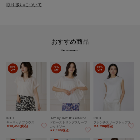
取り扱いについて
おすすめ商品
Recommend
50%
70%
60%
OFF
OFF
OFF
INED
DAY by DAY It's international
INED
キーネックブラウス
ドローストリングスリーブ
フレンチスリーブトップス
カットソー
￥10,450(税込)
￥4,796(税込)
￥2,970(税込)