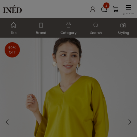
2
メニュー
Top
Brand
Category
Search
Styling
50%
OFF