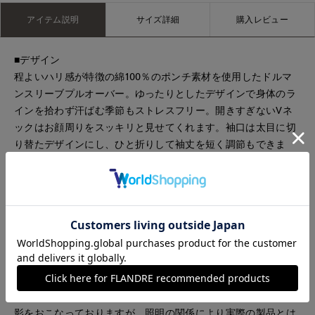
アイテム説明
サイズ詳細
購入レビュー
■デザイン
程よいハリ感が特徴の綿100％のポンチ素材を使用したドルマ
ンスリーブプルオーバー。ゆったりとしたデザインで身体のラ
インを拾わず汗ばむ季節もストレスフリー。開きすぎないVネ
ックはお顔周りをスッキリと見せてくれます。袖口は太目に切
り替たデザインにし、ひと折りして袖丈を短く調節もできま
す。
・水洗い可
■サンプル撮影商品
画像の商品はサンプルです。実際の商品とはサイズや色味、素
材、デザイン等の仕様が若干変更になる場合がございます。
■カラーについては、可能な限り実際の商品に近いカラーで撮
影をおこなっておりますが、照明の関係により実際の製品とは