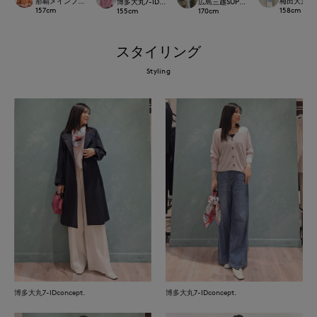
那覇メインプレイスI.T.'S.international
梅田大丸IN
博多大丸7-IDconcept.
広島三越SUPERIORCLOSET
157
cm
158
cm
155
cm
170
cm
スタイリング
Styling
博多大丸7-IDconcept.
博多大丸7-IDconcept.