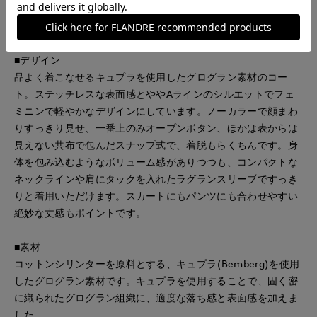
【セレモニー 卒園式 卒業式 入園式 入学式 フォーマル ハレの
日】
■デザイン
品よく着こなせるキュプラを使用したグログラン素材のコー
ト。ステッチレスな表面感とややAラインのシルエットでフェ
ミニンで軽やかなデザインにしています。ノーカラーで顔まわ
りすっきり見せ、一番上のみオープンボタン、ほかは表からは
見えない共布で包んだスナップ式で、着脱もらくちんです。身
体を包み込むようなボリューム感がありつつも、コンパクトな
ネックラインや肩にタックを入れたラグランスリーブですっき
りと着用いただけます。スカートにもパンツにも合わせやすい
絶妙な丈感もポイントです。
■素材
コットンシリンターを原料とする、キュプラ(Bemberg)を使用
したグログラン素材です。キュプラを使用することで、固く密
に織られたグログラン組織に、適度な落ち感と表面感を加えま
した。