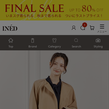
3
メニュー
Top
Brand
Category
Search
Styling