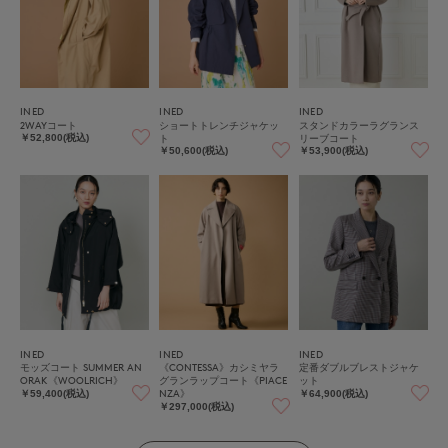
INED
INED
INED
2WAYコート
ショートトレンチジャケッ
スタンドカラーラグランス
ト
リーブコート
￥52,800(税込)
￥50,600(税込)
￥53,900(税込)
INED
INED
INED
モッズコート SUMMER AN
《CONTESSA》カシミヤラ
定番ダブルブレストジャケ
ORAK《WOOLRICH》
グランラップコート《PIACE
ット
NZA》
￥59,400(税込)
￥64,900(税込)
￥297,000(税込)