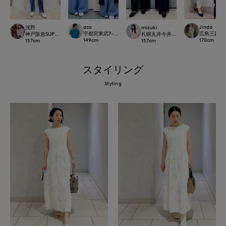
aco
Jinda
浅野
mizuki
宇都宮東武7-IDconcept./INED
広島三越SUP
神戸阪急SUPERIORCLOSET
札幌丸井今井SUPERIOR CLOSET
149
cm
170
cm
157
cm
157
cm
スタイリング
Styling