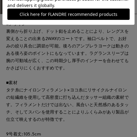
アイテム説明
サイズ詳細
購入レビュー
■デザイン
裏側から折り上げ、ドット釦を止めることにより、レングスを
変えることの出来る2WAYのコートです。袖口ベルトで、お好
みの絞り具合に調節が可能。後ろのアンブレラヨークは動きの
ある後ろ姿のポイントにもなっています。ラグランスリーブは
腕の可動域が広く、この時期少し厚手のインナーを合わせても
かさばりにくくおすすめです。
■素材
タテ糸にナイロンフィラメント×ヨコ糸にリサイクルナイロン
の短繊維を使用して高密度に打ち込んだタッサー組織の素材で
す。フィラメントだけでは出ない、風合いと天然感のあるタッ
チ、そしてスパンを使用することによりふくらみがあり製品が
仕立て映えするのが特徴です。
9号着丈:105.5cm