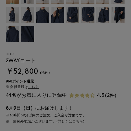
INED
2WAYコート
￥52,800
(税込)
960ポイント還元
会員登録は
こちら
44名がお気に入りに登録中
4.5
(2件)
8月9日（日）
にお届けします！
※30時間
59分
以内
のご注文、ご入金が対象です。
※一部例外地域がございます。(詳しくは
こちら
)