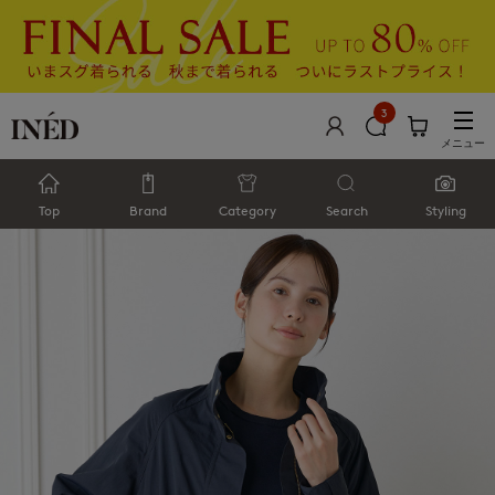
3
メニュー
Top
Brand
Category
Search
Styling