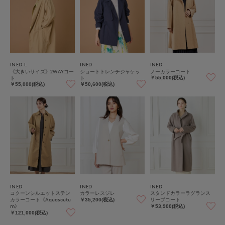
INED L
INED
INED
《大きいサイズ》2WAYコー
ショートトレンチジャケッ
ノーカラーコート
ト
ト
￥55,000(税込)
￥55,000(税込)
￥50,600(税込)
INED
INED
INED
コクーンシルエットステン
カラーレスジレ
スタンドカラーラグランス
カラーコート《Aquascutu
リーブコート
￥35,200(税込)
m》
￥53,900(税込)
￥121,000(税込)