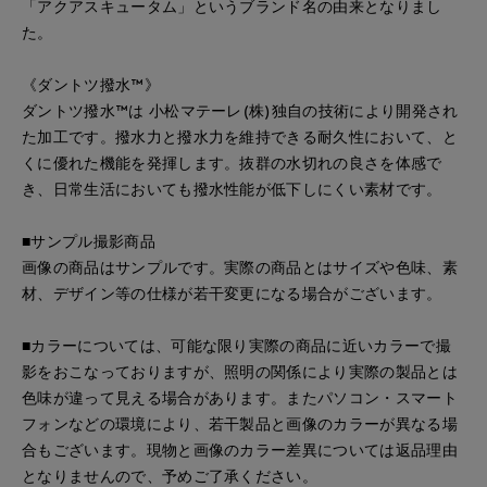
「アクアスキュータム」というブランド名の由来となりまし
た。
《ダントツ撥水™》
ダントツ撥水™は 小松マテーレ(株)独自の技術により開発され
た加工です。撥水力と撥水力を維持できる耐久性において、と
くに優れた機能を発揮します。抜群の水切れの良さを体感で
き、日常生活においても撥水性能が低下しにくい素材です。
■サンプル撮影商品
画像の商品はサンプルです。実際の商品とはサイズや色味、素
材、デザイン等の仕様が若干変更になる場合がございます。
■カラーについては、可能な限り実際の商品に近いカラーで撮
影をおこなっておりますが、照明の関係により実際の製品とは
色味が違って見える場合があります。またパソコン・スマート
フォンなどの環境により、若干製品と画像のカラーが異なる場
合もございます。現物と画像のカラー差異については返品理由
となりませんので、予めご了承ください。