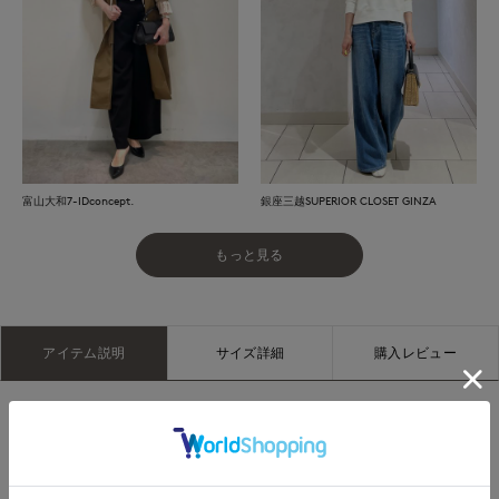
富山大和7-IDconcept.
銀座三越SUPERIOR CLOSET GINZA
もっと見る
アイテム説明
サイズ詳細
購入レビュー
■デザイン
ディテールを削ぎ落としたクリーンなデザインのコートは、バ
スト周りより、裾周りを狭くしたコクーンシルエットでこなれ
た着こなしが実現できます。裏地はアクアスキュータムのクラ