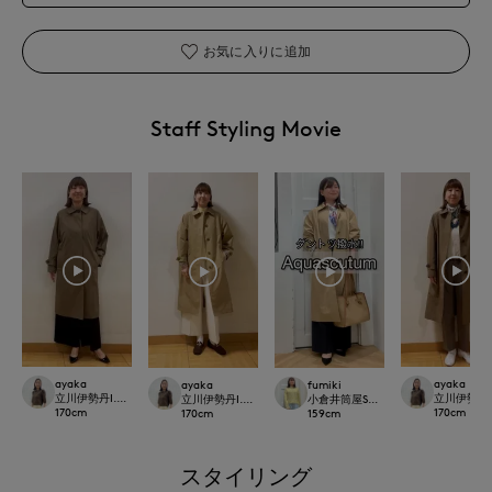
お気に入りに追加
Staff Styling Movie
ayaka
ayaka
ayaka
fumiki
立川伊勢丹I.T.'S.international
立川伊勢丹I.T.
立川伊勢丹I.T.'S.international
小倉井筒屋SUPERIOR CLOSET
170
cm
170
cm
170
cm
159
cm
スタイリング