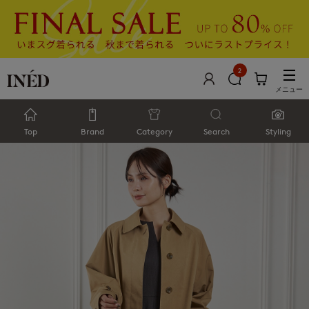
2
メニュー
Top
Brand
Category
Search
Styling