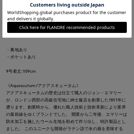
ブチェツクを使用。袖口を絞り、たくし上げてパフスリーブ風
に着れば雰囲気がガラッと変わります。半裏仕様で、長いシー
ズン愛用できるアイテムです。ダントツ撥水加工が施されてお
り、まるで魔法のように水が水滴となって浸透を防ぐ素材で
す。
・裏地あり
・ポケットあり
9号着丈:109cm
《Aquascutum/アクアスキュータム》
アクアスキュータムの歴史は仕立て職人のジョン・エマリー
が、ロンドン西部の高級住宅地に紳士服店を創業した1851年に
遡ります。創業時から、優れた職人技術と技術革新により業界
の最前線をゆくブランドでした。 開業から二年後、エマリーは
防水加工を施したウール生地を初めて作り出し、特許製品とし
ました。 このユニークな開発がラテン語で水の盾を意味する