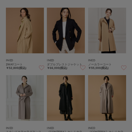
INED
INED
INED
2WAYコート
ダブルブレストジャケット
ノーカラーコート
￥52,800(税込)
￥66,000(税込)
￥55,000(税込)
INED
INED
INED
スタンドカラーラグランス
《CONTESSA》カシミヤラ
《CONTESSA》カシミヤラ