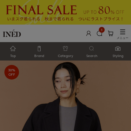
3
メニュー
Top
Brand
Category
Search
Styling
30%
OFF