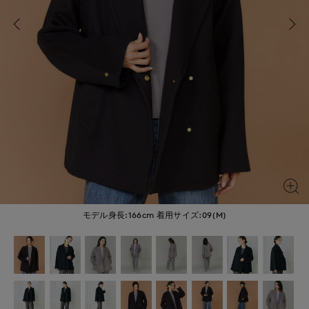
モデル身長:166cm
着用サイズ:09(M)