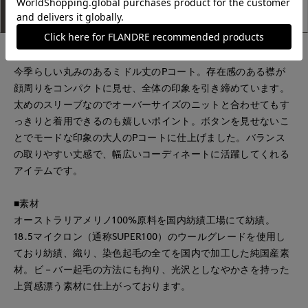
アイテム説明
サイズ詳細
購入レビュー
■デザイン
今季らしい丸みのあるミドル丈のPコート。存在感のある襟が
顔周りをコンパクトに見せ、全体の印象を引き締めています。
太めのスリーブなのでオーバーサイズのニットと合わせてもす
っきりと着用できるのも嬉しいポイント。ボタンを見せないこ
とでモードな印象の大人のPコートに仕上げました。バランス
の取りやすい丈感で、幅広いコーディネートに活躍してくれる
アイテムです。
■素材
オーストラリアメリノ100%原料を国内紡績工場にて紡績。
18.5マイクロン（通称SUPER100）のウールグレードを使用し
ており紡績、織り、染色起毛の全てを国内で加工した純国産素
材。ビ－バー起毛の方法にも拘り、光沢としなやかさを持った
上質感漂う素材に仕上がっております。