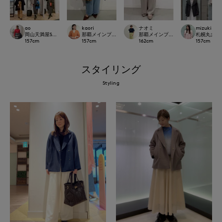
ao
kaori
ナオミ
mizuki
岡山天満屋SUPERIORCLOSET
那覇メインプレイスI.T.'S.international
那覇メインプレイスI.T.'S.internation
札幌丸井今井S
157
cm
157
cm
162
cm
157
cm
スタイリング
Styling