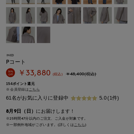
INED
Pコート
￥33,880
30%
￥48,400(税込)
(税込)
OFF
154ポイント還元
会員登録は
こちら
61名がお気に入りに登録中
5.0
(1件)
8月9日（日）
にお届けします！
※25時間
47分
以内
のご注文、ご入金が対象です。
※一部例外地域がございます。(詳しくは
こちら
)