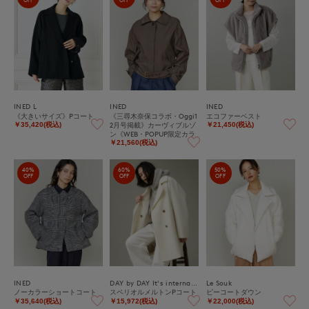
OFF
OFF
OFF
INED L
INED
INED
《大きいサイズ》Pコート
《三尋木奈保コラボ・Oggi1
エコファーベスト
2月号掲載》カーヴィブルゾ
￥35,420(税込)
￥21,450(税込)
ン《WEB・POPUP限定カラ
ー》
￥21,560(税込)
40%
60%
50%
OFF
OFF
OFF
INED
DAY by DAY It's international
Le Souk
ノーカラーショートコート
スペリオルメルトンPコート
ピーコートダウン
￥35,640(税込)
￥15,972(税込)
￥22,000(税込)