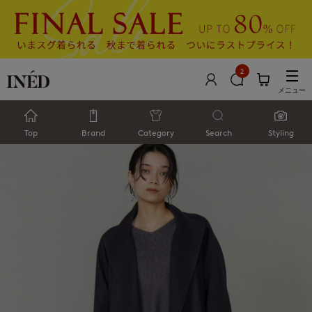
2
メニュー
Top
Brand
Category
Search
Styling