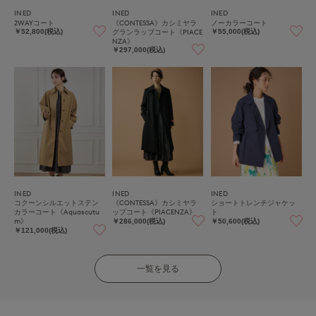
INED
INED
INED
2WAYコート
《CONTESSA》カシミヤラ
ノーカラーコート
グランラップコート《PIACE
￥52,800(税込)
￥55,000(税込)
NZA》
￥297,000(税込)
INED
INED
INED
コクーンシルエットステン
《CONTESSA》カシミヤラ
ショートトレンチジャケッ
カラーコート《Aquascutu
ップコート《PIACENZA》
ト
m》
￥286,000(税込)
￥50,600(税込)
￥121,000(税込)
一覧を見る