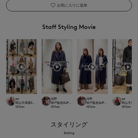
お気に入りに追加
Staff Styling Movie
ao
浅野
浅野
ao
岡山天満屋SUPERIORCLOSET
神戸阪急SUPERIORCLOSET
神戸阪急SUPERIORCLOSET
岡山天満屋SU
157
cm
157
cm
157
cm
157
cm
スタイリング
Styling