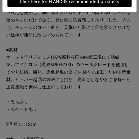
にスッキリ決まります。また、裏地には滑りの良い良質キュプ
ラ裏地を使用し、前の本比翼仕様や第一釦の両玉縁釦ホールは
留めやすいだけでなく、見た目の良質感にも拘りました。その
他、チェーンのコート吊り、見脱いだ際にも目を惹くさりげな
い仕様が随所に散りばめられています。
■素材
オーストラリアメリノ100%原料を国内紡績工場にて紡績。
18.5マイクロン（通称SUPER100）のウールグレードを使用し
ており紡績、織り、染色起毛の全てを国内で加工した純国産素
材。ビ－バー起毛の方法にも拘り、光沢としなやかさを持った
上質感漂う素材に仕上がっております。
・裏地あり
・ポケットあり
9号着丈:115cm
■サンプル撮影商品