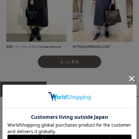
那覇メインプレイスI.T.'S.international
神戸阪急SUPERIORCLOSET
もっと見る
アイテム説明
サイズ詳細
購入レビュー
■デザイン
ラグランスリーブ・ウエストサッシュリボン付きにする事でき
ちんと感のあるコートに仕上げました。釦を閉じてスタンドカ
ラーとしても、開けて着用しても決まる2WAYの衿デザインに
最も拘りました。ネック部分にダーツを入れる事で、開けた時