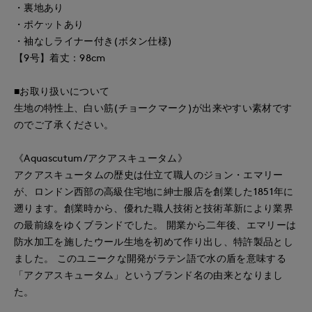
・裏地あり
・ポケットあり
・袖なしライナー付き(ボタン仕様)
【9号】着丈：98cm
■お取り扱いについて
生地の特性上、白い筋(チョークマーク)が出来やすい素材です
のでご了承ください。
《Aquascutum/アクアスキュータム》
アクアスキュータムの歴史は仕立て職人のジョン・エマリー
が、ロンドン西部の高級住宅地に紳士服店を創業した1851年に
遡ります。創業時から、優れた職人技術と技術革新により業界
の最前線をゆくブランドでした。 開業から二年後、エマリーは
防水加工を施したウール生地を初めて作り出し、特許製品とし
ました。 このユニークな開発がラテン語で水の盾を意味する
「アクアスキュータム」というブランド名の由来となりまし
た。