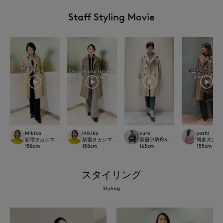
Staff Styling Movie
Mikiko
Mikiko
kuro
yoshi
新宿タカシマヤSUPERIOR CLOSET
新宿タカシマヤSUPERIOR CLOSET
新宿伊勢丹SUPERIOR CLOSET
博多大丸7-ID
158
cm
158
cm
165
cm
155
cm
スタイリング
Styling