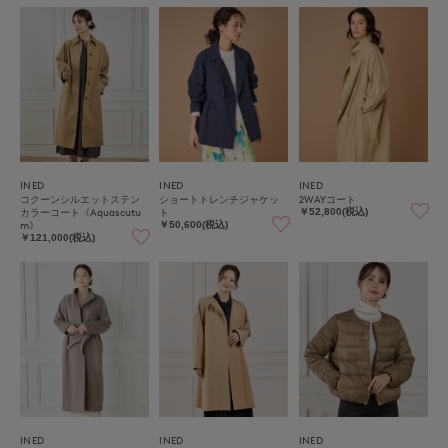
INED
INED
INED
コクーンシルエットステン
ショートトレンチジャケッ
2WAYコート
カラーコート《Aquascutu
ト
￥52,800(税込)
m》
￥50,600(税込)
￥121,000(税込)
INED
INED
INED