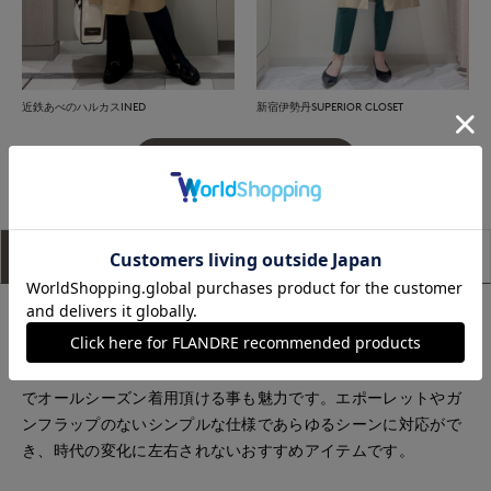
近鉄あべのハルカスINED
新宿伊勢丹SUPERIOR CLOSET
もっと見る
アイテム説明
サイズ詳細
購入レビュー
女性らしいAラインシルエットのトレンチコート。ウエストを
絞らないボクシーなデザインは、ジャケットや厚手のニットの
上からでも軽く羽織ることができます。ライナーの着脱も可能
でオールシーズン着用頂ける事も魅力です。エポーレットやガ
ンフラップのないシンプルな仕様であらゆるシーンに対応がで
き、時代の変化に左右されないおすすめアイテムです。