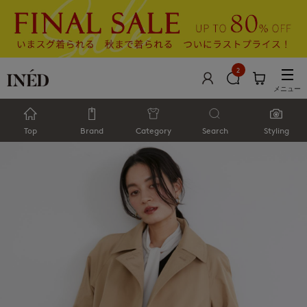
2
メニュー
Top
Brand
Category
Search
Styling