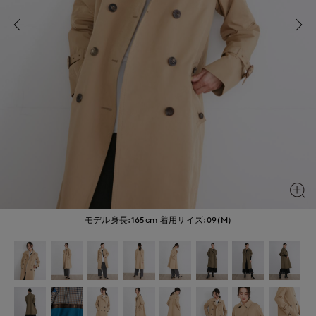
モデル身長:165cm
着用サイズ:09(M)