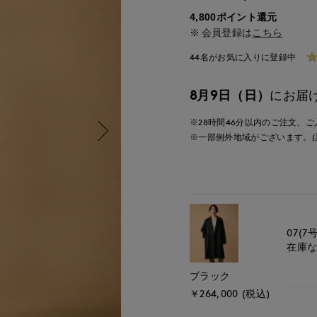
4,800ポイント還元
会員登録は
こちら
44名がお気に入りに登録中
8月9日（日）
にお届
※28時間
46分
以内
のご注文、ご
※一部例外地域がございます。(
07(7号
在庫
ブラック
￥264,000 (税込)