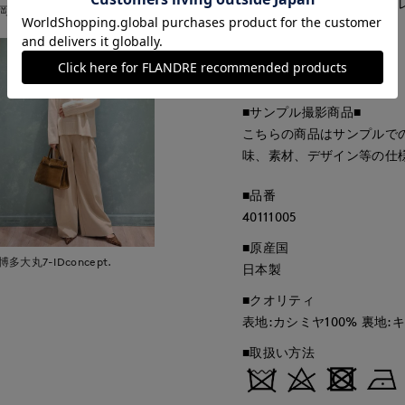
触れると感じる心地よいエ
岡山天満屋SUPERIORCLOSET
身に纏う溢れる慶び
伯爵夫人のように
美しく本物の上質
■サンプル撮影商品■
こちらの商品はサンプルで
味、素材、デザイン等の仕
■品番
40111005
■原産国
博多大丸7-IDconcept.
日本製
■クオリティ
表地:カシミヤ100% 裏地:
■取扱い方法