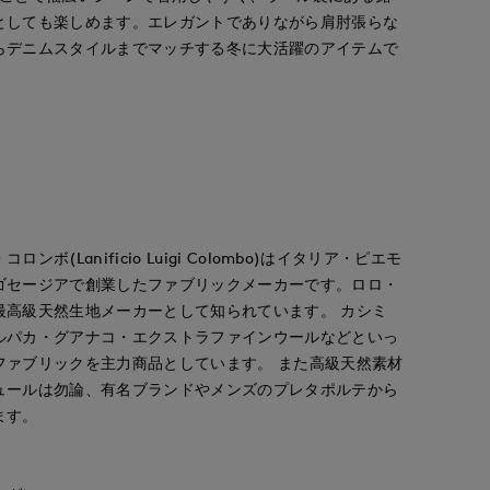
としても楽しめます。エレガントでありながら肩肘張らな
ao
ao
tanaka
ORCLOSET
岡山天満屋SUPERIORCLOSET
岡山天満屋SUPERIORCLOSET
岡山天満屋SUPERIORCLOSET
らデニムスタイルまでマッチする冬に大活躍のアイテムで
157
cm
157
cm
170
cm
ボ(Lanificio Luigi Colombo)はイタリア・ピエモ
ゴセージアで創業したファブリックメーカーです。ロロ・
最高級天然生地メーカーとして知られています。 カシミ
ルパカ・グアナコ・エクストラファインウールなどといっ
ファブリックを主力商品としています。 また高級天然素材
ュールは勿論、有名ブランドやメンズのプレタポルテから
ます。
》