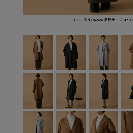
モデル身長:167cm
着用サイズ:09(M