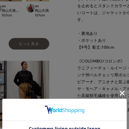
を止めるとスタンドカラー
ao
ao
ao
ao
CLOSET
岡山天満屋SUPERIORCLOSET
岡山天満屋SUPERIORCLOSET
岡山天満屋SUPERIORCLOSET
岡山天満屋SUPERI
いコートは、ジャケットか
157
cm
157
cm
157
cm
157
cm
す。
・裏地あり
・ポケットあり
もっと見る
【9号】着丈:100cm
《COLOMBO/コロンボ》
ラニフィーチョ・ルイージ・コロン
ンテ州ベルチェッリ県ボル
ピアーナ、アニオナと並ぶ
ヤ・モヘア・キャメル・ア
た高級獣毛繊維を使用した
を用いた生地はオートクチ
の需要が高く評価されてい
《CONTESSA/コンテッサ