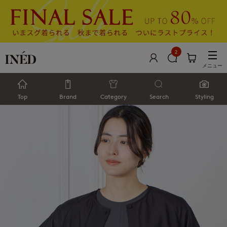
2
メニュー
Top
Brand
Category
Search
Styling