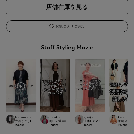
店舗在庫を見る
お気に入りに追加
Staff Styling Movie
hamamoto
tanaka
とがわ
kaori
大宮そごうINED
岡山天満屋SUPERIORCLOSET
上本町近鉄SUPERIORCLOSET
那覇メインプレイ
156
cm
170
cm
163
cm
157
cm