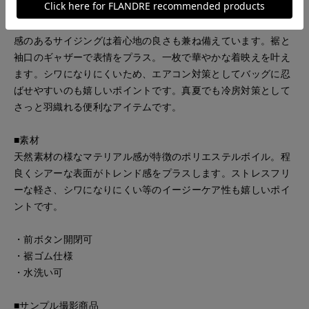
■デザイン
丸みのある立体的なシルエットが特徴の前あきブラウス。抜け
感のあるサイジングは着心地の良さも兼ね備えています。裾と
袖口のギャザーで表情をプラス。一枚で華やかな着映えを叶え
ます。シワになりにくいため、エアコン対策としてバッグに忍
ばせやすいのも嬉しいポイントです。真夏でも冷房対策として
さっと羽織れる便利なアイテムです。
■素材
天然素材の様なマテリアル感が特徴のポリエステルボイル。程
良くシアーな表面がトレンド感をプラスします。ストレスフリ
ーな軽さ、シワになりにくい等のイージーケア性も嬉しいポイ
ントです。
・前ボタン開閉可
・裾ゴム仕様
・水洗い可
■サンプル撮影商品