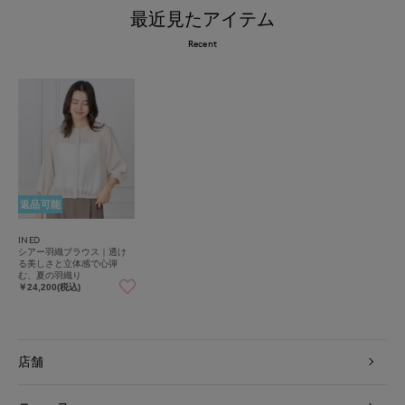
最近見たアイテム
Recent
返品可能
INED
シアー羽織ブラウス｜透け
る美しさと立体感で心弾
む、夏の羽織り
￥24,200(税込)
店舗