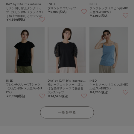
DAY by DAY It's international
INED
INED
サテン切り替えタンクトッ
プリントロゴTシャツ
タンクトップ《スビン綿MIX
プ《スビン綿MIXフライス》
天竺/A-GIRL’S 》
￥9,900(税込)
｜極上の肌触りとサテンが
￥4,950(税込)
映える上品インナー
￥4,950(税込)
INED
DAY by DAY It's international
INED
フレンチスリーブTシャツ
袖レースカットソー｜涼し
キャミソール《スビン綿MIX
《スビン綿MIX天竺/A-GIR
げな幾何学レースで魅せる
天竺/A-GIRL’S 》
L’S 》
大人Tシャツ
￥4,290(税込)
￥7,920(税込)
￥14,520(税込)
一覧を見る