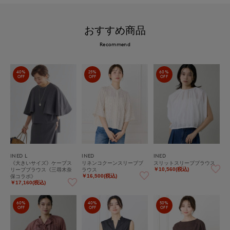
おすすめ商品
Recommend
40%
25%
60%
OFF
OFF
OFF
INED L
INED
INED
《大きいサイズ》ケープス
リネンコクーンスリーブブ
スリットスリーブブラウス
リーブブラウス《三尋木奈
ラウス
￥10,560(税込)
保コラボ》
￥16,500(税込)
￥17,160(税込)
60%
40%
50%
OFF
OFF
OFF