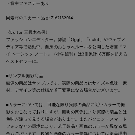
・背中ファスナーあり
同素材のスカート品番:7162152014
《Editor 三尋木奈保》
ファッションエディター。雑誌「Oggi」「eclat」やウェブメ
ディア等で活動中。自身のおしゃれルールを公開した著書『マ
イ ベーシック ノート』（小学館刊）は2冊累計18万部を超える
ベストセラーに。
■サンプル撮影商品
画像の商品はサンプルです。実際の商品とはサイズや色味、素
材、デザイン等の仕様が若干変更になる場合がございます。
■カラーについては、可能な限り実際の商品に近いカラーで撮
影をおこなっておりますが、照明の関係により実際の製品とは
色味が違って見える場合があります。またパソコン・スマート
フォンなどの環境により、若干製品と画像のカラーが異なる場
合もございます。現物と画像のカラー差異については返品理由