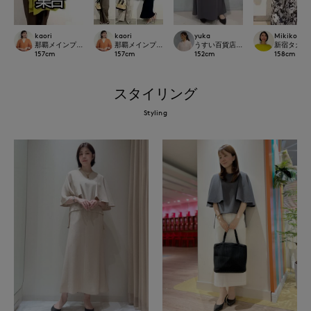
kaori
kaori
yuka
Mikiko
那覇メインプレイスI.T.'S.international
那覇メインプレイスI.T.'S.international
うすい百貨店SUPERIOR CLOSET
新宿タカシマヤ
157
cm
157
cm
152
cm
158
cm
スタイリング
Styling