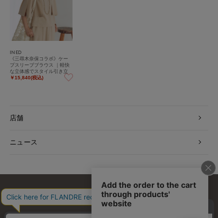
INED
《三尋木奈保コラボ》ケー
プスリーブブラウス ｜軽快
な立体感でスタイル引き立
つ、贅沢セットアップ
￥15,840(税込)
店舗
ニュース