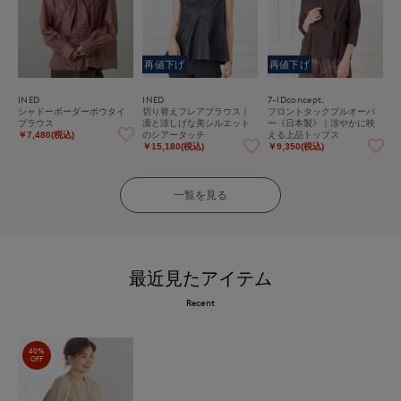
再値下げ
再値下げ
INED
INED
7-IDconcept.
シャドーボーダーボウタイ
切り替えフレアブラウス｜
フロントタックプルオーバ
ブラウス
凛と涼しげな美シルエット
ー《日本製》｜涼やかに映
のシアータッチ
える上品トップス
￥7,480(税込)
￥15,180(税込)
￥9,350(税込)
一覧を見る
最近見たアイテム
Recent
40%
OFF