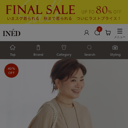
2
メニュー
Top
Brand
Category
Search
Styling
40%
OFF