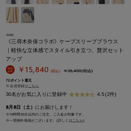
INED
《三尋木奈保コラボ》ケープスリーブブラウス
｜軽快な立体感でスタイル引き立つ、贅沢セット
アップ
￥15,840
40%
￥26,400(税込)
(税込)
OFF
72ポイント還元
会員登録は
こちら
30名がお気に入りに登録中
4.5
(2件)
8月8日（土）
にお届けします！
※10時間
20分
以内
のご注文、ご入金が対象です。
※一部例外地域がございます。(詳しくは
こちら
)