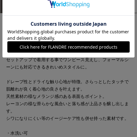
アイテム説明
サイズ詳細
購入レビュー
ケープの様なスリープデザインが華奢なアームラインを演出し
てくれるデザインブラウス。
詰まったネックラインは上品な印象に。
裾周りには前後差を付け、スリットを施したニュアンスのある
シルエットです。
セットアップで着用する事でワンピース見えし、フォーマルシ
ーンにも対応できるきれいめスタイルに。
ドレープ性とドライな触り心地が特徴。さらっとしたタッチで
肌離れが良く着心地の良さを叶えます。
天然素材の様なメランジ感のある表面もポイント。
レーヨンの様な滑らかな風合いと落ち感が上品さを醸し出しま
す。
シワになりにくい等のイージーケア性も併せ持った素材です。
・水洗い可