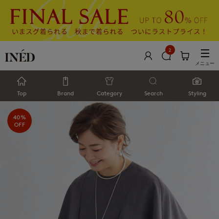
2
メニュー
Top
Brand
Category
Search
Styling
40%
OFF