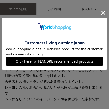
アイテム説明
サイズ詳細
購入レビュー
ケープの様なスリープデザインが華奢なアームラインを演出し
てくれるデザインブラウス。
詰まったネックラインは上品な印象に。
裾周りには前後差を付け、スリットを施したニュアンスのある
シルエットです。
セットアップで着用する事でワンピース見えし、フォーマルシ
ーンにも対応できるきれいめスタイルに。
ドレープ性とドライな触り心地が特徴。さらっとしたタッチで
肌離れが良く着心地の良さを叶えます。
天然素材の様なメランジ感のある表面もポイント。
レーヨンの様な滑らかな風合いと落ち感が上品さを醸し出しま
す。
シワになりにくい等のイージーケア性も併せ持った素材です。