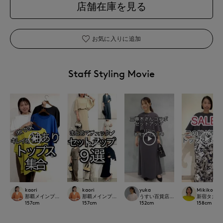
店舗在庫を見る
お気に入りに追加
Staff Styling Movie
kaori
kaori
yuka
Mikiko
那覇メインプレイスI.T.'S.international
那覇メインプレイスI.T.'S.international
うすい百貨店SUPERIOR CLOSET
新宿タカシマヤ
157
cm
157
cm
152
cm
158
cm