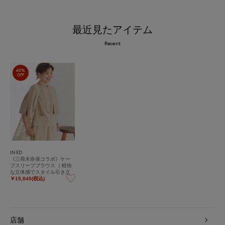
最近見たアイテム
Recent
40%
OFF
INED
《三尋木奈保コラボ》ケー
プスリーブブラウス ｜軽快
な立体感でスタイル引き立
つ、贅沢セットアップ
￥15,840(税込)
店舗