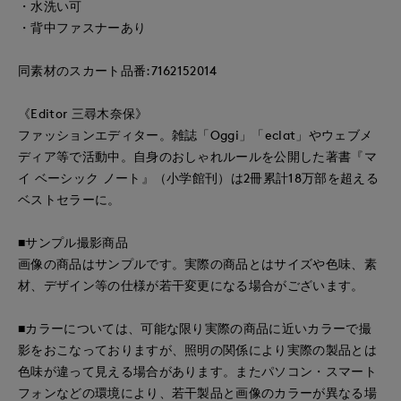
・水洗い可
・背中ファスナーあり
同素材のスカート品番:7162152014
《Editor 三尋木奈保》
ファッションエディター。雑誌「Oggi」「eclat」やウェブメ
ディア等で活動中。自身のおしゃれルールを公開した著書『マ
イ ベーシック ノート』（小学館刊）は2冊累計18万部を超える
ベストセラーに。
■サンプル撮影商品
画像の商品はサンプルです。実際の商品とはサイズや色味、素
材、デザイン等の仕様が若干変更になる場合がございます。
■カラーについては、可能な限り実際の商品に近いカラーで撮
影をおこなっておりますが、照明の関係により実際の製品とは
色味が違って見える場合があります。またパソコン・スマート
フォンなどの環境により、若干製品と画像のカラーが異なる場