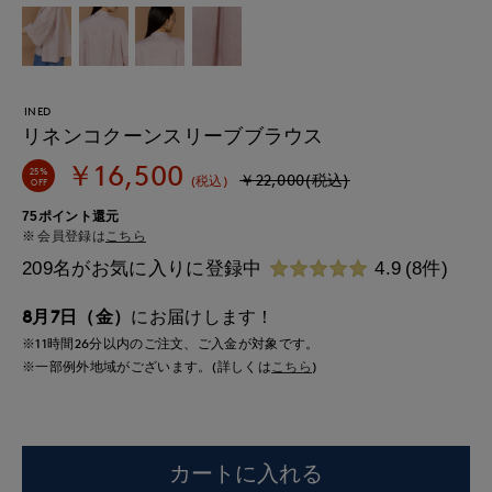
INED
リネンコクーンスリーブブラウス
￥16,500
25%
￥22,000(税込)
(税込)
OFF
75ポイント還元
会員登録は
こちら
209名がお気に入りに登録中
4.9
(8件)
8月7日（金）
にお届けします！
※11時間
26分
以内
のご注文、ご入金が対象です。
※一部例外地域がございます。(詳しくは
こちら
)
カートに入れる