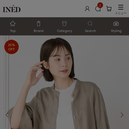
2
メニュー
Top
Brand
Category
Search
Styling
25%
OFF