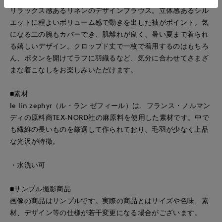
リラックス感あるリネンのデザインブラウス。立体感あるシル
エットに程よいボリューム感で動きを出した袖がポイント。気
になる二の腕もカバーでき、肌離れが良く、暑い夏まで着られ
る嬉しいデザイン。クロップド丈で一枚で着用するのはもちろ
ん、ボタンを開けてラフに羽織るなど、気分に合わせてさまざ
まな着こなしをお楽しみいただけます。
■素材
le lin zephyr（ル・ラン ゼフィール）は、フランス・ノルマン
ディの原料商TEX-NORD社の麻原料を使用した素材です。中で
も繊維の長いものを厳選して作られており、毛羽が少なく上品
な光沢が特徴。
・水洗い可
■サンプル撮影商品
画像の商品はサンプルです。実際の商品とはサイズや色味、素
材、デザイン等の仕様が若干変更になる場合がございます。