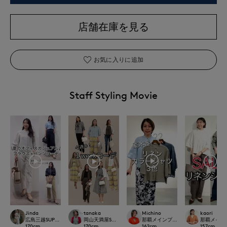
店舗在庫を見る
お気に入りに追加
Staff Styling Movie
Michino
Jinda
tanaka
kaori
那覇メインプレイスI.T.'S.internation
広島三越SUPERIORCLOSET
岡山天満屋SUPERIORCLOSET
那覇メインプレイ
162
cm
170
cm
170
cm
157
cm