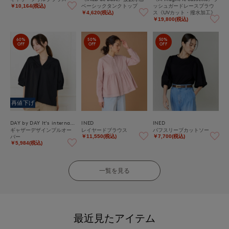
ベーシックタンクトップ
ッシュガードレースブラウ
￥10,164(税込)
ス《UVカット・撥水加工》
￥4,620(税込)
￥19,800(税込)
60%
50%
50%
OFF
OFF
OFF
再値下げ
DAY by DAY It's international
INED
INED
ギャザーデザインプルオー
レイヤードブラウス
パフスリーブカットソー
バー
￥11,550(税込)
￥7,700(税込)
￥5,984(税込)
一覧を見る
最近見たアイテム