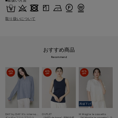
■取扱い方法
取り扱いについて
おすすめ商品
Recommend
40%
40%
40%
OFF
OFF
OFF
再値下げ
DAY by DAY It's international
OUTLET
M Maglie le cassetto
ギャザーフリルブラウス
《INED de base》接触冷感
《M Maglie le cassetto》ラ