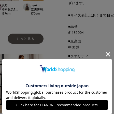
ざいます。
浅野
ayaka
ayaka
kaori
rnational
神戸阪急SUPERIORCLOSET
立川伊勢丹I.T.'S.international
立川伊勢丹I.T.'S.international
那覇メインプレイスI.T.
157
cm
170
cm
170
cm
157
cm
■サイズ表記はあくまで目
■品番
61182004
もっと見る
■原産国
中国製
■クオリティ
ポリエステル100%
■取扱い方法
取り扱いについて