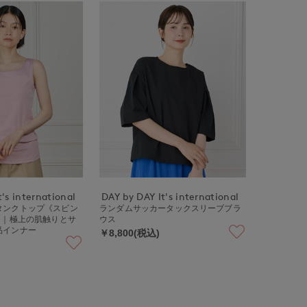
's international
DAY by DAY It's international
タンクトップ《スビン
ランダムサッカータックスリーブブラ
》｜極上の肌触りとサ
ウス
品インナー
￥8,800(税込)