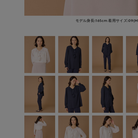
モデル身長:165cm
着用サイズ:09(M