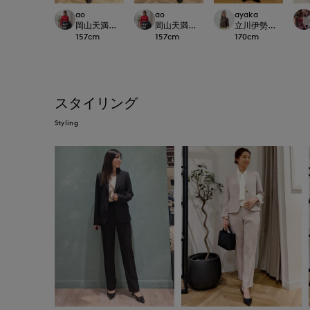
ao
ao
ayaka
岡山天満屋SUPERIORCLOSET
岡山天満屋SUPERIORCLOSET
立川伊勢丹I.T.'S.inte
157
cm
157
cm
170
cm
スタイリング
Styling