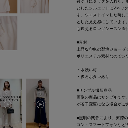
衿ぐりにタックを入れた、
としたシルエットにVネッ
す。ウエストインした時に
とした見え感にしています
も映えるロングシーズン着
■素材
上品な印象の梨地ジョーゼ
ポリエステル素材なのでシ
・水洗い可
・後ろボタンあり
■サンプル撮影商品
画像の商品はサンプルです
が若干変更になる場合がご
■照明の関係により、実際
コン・スマートフォンなど