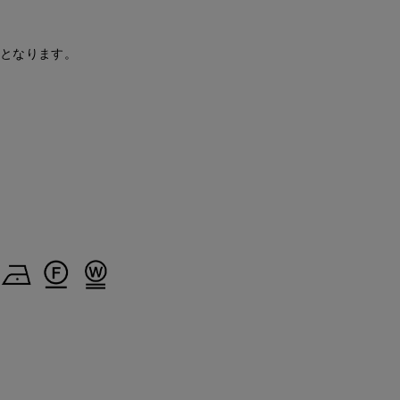
浅野
kaori
ayaka
'S.international
神戸阪急SUPERIORCLOSET
那覇メインプレイスI.T.'S.international
立川伊勢丹I.T.'S.international
157
cm
157
cm
170
cm
安となります。