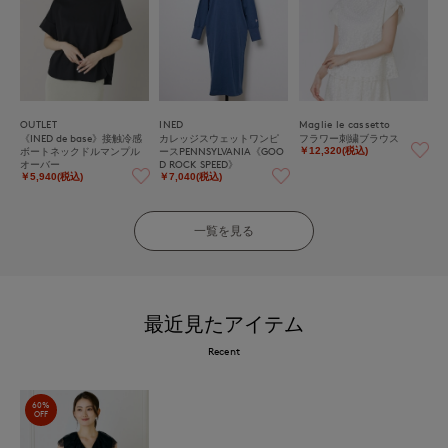
OUTLET
INED
Maglie le cassetto
《INED de base》接触冷感
カレッジスウェットワンピ
フラワー刺繍ブラウス
ボートネックドルマンプル
ースPENNSYLVANIA《GOO
￥12,320(税込)
オーバー
D ROCK SPEED》
￥5,940(税込)
￥7,040(税込)
一覧を見る
最近見たアイテム
Recent
60%
OFF