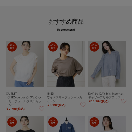
おすすめ商品
Recommend
50%
60%
40%
OFF
OFF
OFF
OUTLET
INED
DAY by DAY It's international
《INED de base》アシンメ
ワイドスリーブコクーンカ
ギャザーフリルブラウス
トリーチュールフリルカッ
ットソー
￥10,164(税込)
トソー
￥5,192(税込)
￥7,700(税込)
40%
60%
60%
OFF
OFF
OFF