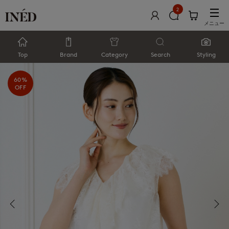
2
メニュー
Top
Brand
Category
Search
Styling
60%
OFF