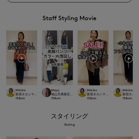
Staff Styling Movie
Mikiko
Mayu
Mikiko
Mikiko
新宿タカシマヤSUPERIOR CLOSET
福山天満屋店INED/7-IDconcept./Maglie
新宿タカシマヤSUPERIOR CLOSET
新宿タカシマヤ
158
cm
158
cm
158
cm
158
cm
スタイリング
Styling