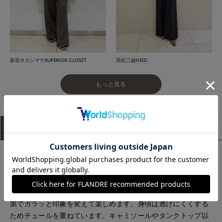
新宿タカシマヤSUPERIOR CLOSET
高松三越INED
もっと見る
アイテム説明
サイズ詳細
購入レビュー
■デザイン
ラッフルカラーのディテールを入れてフェミニンな雰囲気に仕
上げた1枚。胸元の開き具合はボタンで調整でき、前を開けて羽
織としても着用可能。透け感があるためインナーの合わせ方次
第でガラッと印象を変えて楽しめます。身頃は透けにくくする
ためチュールを重ねています。キャミソールやタンクトップ以