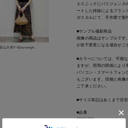
エスニックにパリジェンヌ
ートした姉妹によるフラン
ガスカルにて、手作業で製
■サンプル撮影商品
画像の商品はサンプルです
が若干変更になる場合がご
富山大和7-IDconcept.
■カラーについては、可能
ますが、照明の関係により
パソコン・スマートフォン
もございます。現物と画像
ご了承ください。
■サイズ表記はあくまで目
■品番
52201315