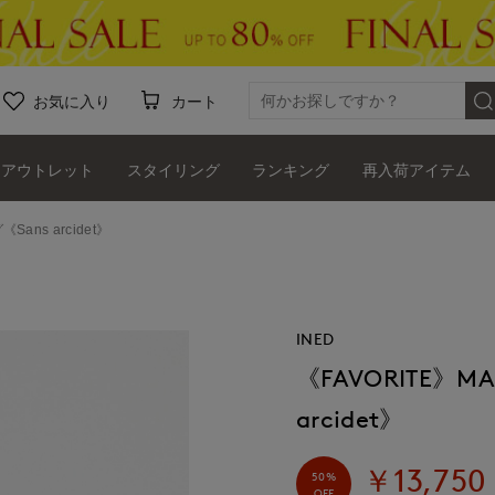
お気に入り
カート
アウトレット
スタイリング
ランキング
再入荷アイテム
ans arcidet》
INED
《FAVORITE》
arcidet》
￥13,750
50%
OFF