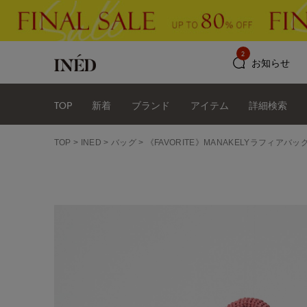
2
お知らせ
TOP
新着
ブランド
アイテム
詳細検索
TOP
INED
バッグ
《FAVORITE》MANAKELYラフィアバッグ《S