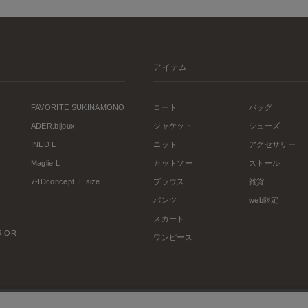
アイテム
FAVORITE SUKINAMONO
コート
バッグ
ADER.bijoux
ジャケット
シューズ
INED L
ニット
アクセサリー
Maglie L
カットソー
ストール
7-IDconcept. L size
ブラウス
雑貨
パンツ
web限定
スカート
ERIOR
ワンピース