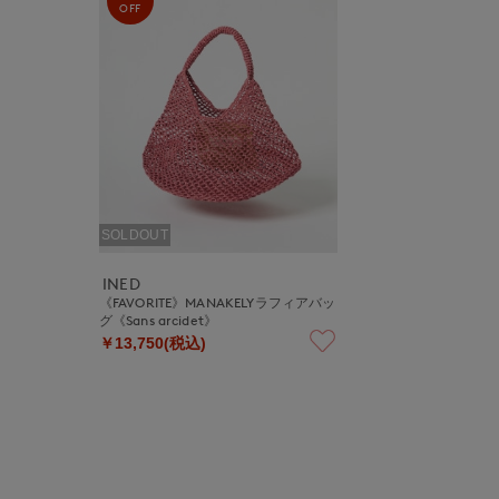
OFF
SOLDOUT
INED
《FAVORITE》MANAKELYラフィアバッ
グ《Sans arcidet》
￥13,750(税込)