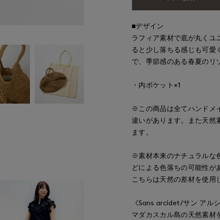
■デザイン
ラフィア素材で底が丸くユ
ると少し落ちる感じも可愛
で、季節感のある春夏のリ
・内ポケット×1
※この商品は全てハンドメ
違いがあります。また天然
ます。
※素材本来のナチュラルな
どによる色落ちの可能性が
こちらは天然の差材を使用
《Sans arcidet/サン ア
マダカスカル島の天然素材