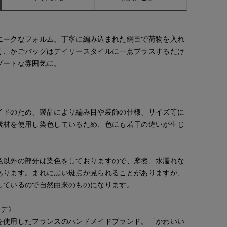
ニークなフォルム。丁寧に編み込まれた網目で荷物を入れ
く、かごバッグはデイリースタイルに一点プラスするだけ
ゾートな雰囲気に。
イドのため、製品により編み目や装飾の仕様、サイズ等に
素材を使用し染色しているため、色にも若干の違いが生じ
色以外の部分は染色をしておりますので、摩擦、水濡れな
あります。まれに黒い斑点が見られることがありますが、
しているので自然由来のものになります。
ルシデ》
を使用したフランスのハンドメイドブランド。「かわいい