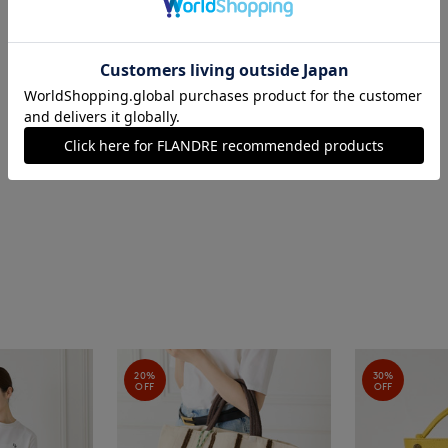
■原産国
マダガスカル製
■クオリティ
植物繊維(ラフィア) 綿
■取扱い方法
取り扱いについて
20%
30%
OFF
OFF