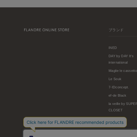
ブランド
INED
DAY by DAY It's
international
Maglie le cassetto
Le Souk
7-IDconcept.
ef-de Black
la veille by SUP
CLOSET