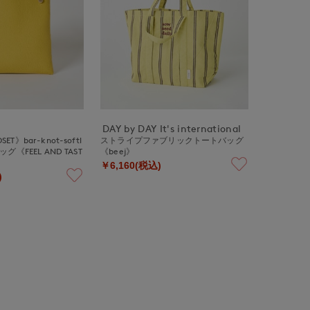
DAY by DAY It's international
SET》bar-knot-softl
ストライプファブリックトートバッグ
バッグ《FEEL AND TAST
《beej》
￥6,160(税込)
)