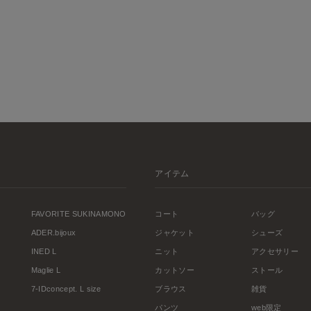
アイテム
FAVORITE SUKINAMONO
コート
バッグ
ADER.bijoux
ジャケット
シューズ
INED L
ニット
アクセサリー
Maglie L
カットソー
ストール
7-IDconcept. L size
ブラウス
雑貨
パンツ
web限定