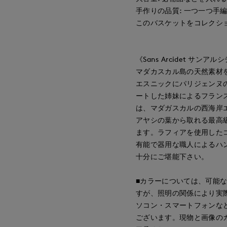
手作りの品質: 一つ一つ手
このバスケットをコレクシ
《Sans Arcidet サンアル
マダカスカル島の天然素材
エスニックにパリジェンヌ
ートした姉妹によるフラン
は、マダガスカルの西海岸エ
アヤシの葉から取れる最高
ます。ラフィアを使用した
有能で器用な職人によるハ
十分にご堪能下さい。
■カラーについては、可能
すが、照明の関係により実
ソコン・スマートフォンな
ございます。現物と画像の