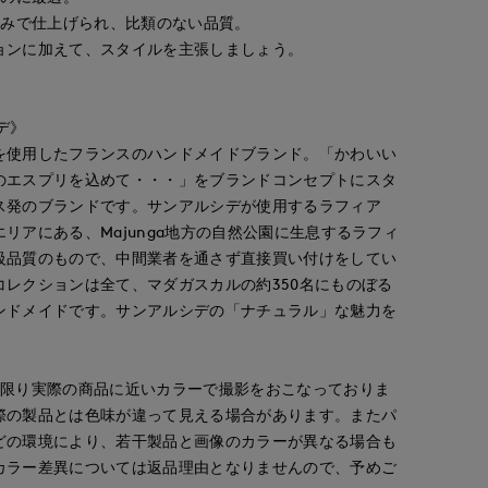
編みで仕上げられ、比類のない品質。
ョンに加えて、スタイルを主張しましょう。
シデ》
を使用したフランスのハンドメイドブランド。「かわいい
のエスプリを込めて・・・」をブランドコンセプトにスタ
ス発のブランドです。サンアルシデが使用するラフィア
リアにある、Majunga地方の自然公園に生息するラフィ
級品質のもので、中間業者を通さず直接買い付けをしてい
コレクションは全て、マダガスカルの約350名にものぼる
ンドメイドです。サンアルシデの「ナチュラル」な魅力を
な限り実際の商品に近いカラーで撮影をおこなっておりま
際の製品とは色味が違って見える場合があります。またパ
どの環境により、若干製品と画像のカラーが異なる場合も
カラー差異については返品理由となりませんので、予めご