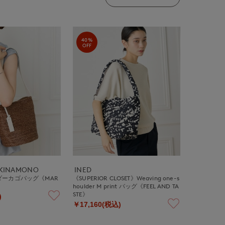
40%
OFF
UKINAMONO
INED
ーカゴバッグ《MAR
《SUPERIOR CLOSET》Weaving one-s
houlder M print バッグ《FEEL AND TA
STE》
)
￥17,160(税込)