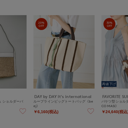
20%
30%
OFF
OFF
再値下げ
DAY by DAY It's international
FAVORITE S
シュ ショルダーバ
ループラインビッグトートバッグ《be
バケツ型ショルダ
ej》
CO MASI》
￥6,160(税込)
￥24,640(税込