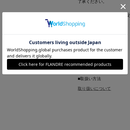
了承ください。
■サイズ表記はあくまで目
■品番
52201314
■原産国
マダガスカル製
■クオリティ
植物繊維(ラフィア) 綿
■取扱い方法
取り扱いについて