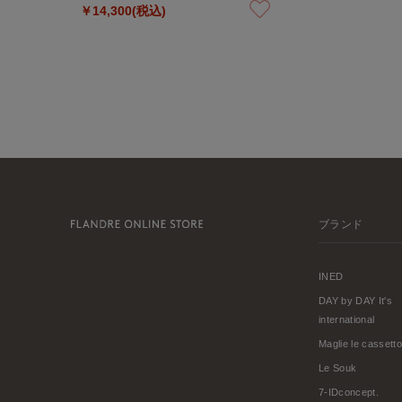
￥14,300(税込)
ブランド
INED
DAY by DAY It's
international
Maglie le cassetto
Le Souk
7-IDconcept.