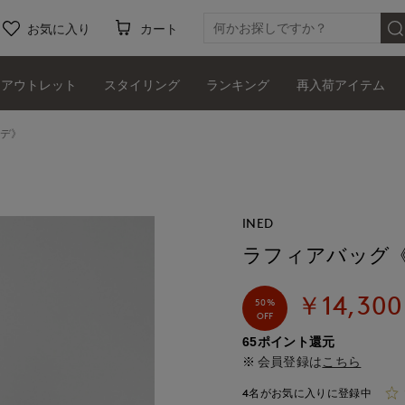
お気に入り
カート
アウトレット
スタイリング
ランキング
再入荷アイテム
シデ》
INED
ラフィアバッグ《Sa
￥14,300
50%
OFF
65ポイント還元
会員登録は
こちら
4名がお気に入りに登録中