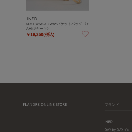
INED
SOFT WFACE 2WAYバケットバッグ 《Y
AHKI/ヤーキ》
￥19,250(税込)
ブランド
INED
DAY by DAY It's