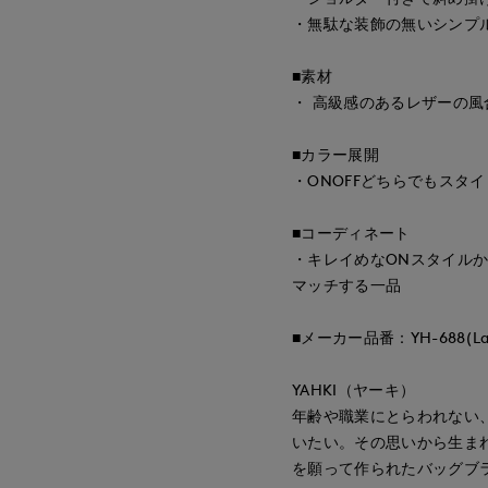
・無駄な装飾の無いシンプ
■素材
・ 高級感のあるレザーの風
■カラー展開
・ONOFFどちらでもスタ
■コーディネート
・キレイめなONスタイル
マッチする一品
■メーカー品番：YH-688(Lar
YAHKI（ヤーキ）
年齢や職業にとらわれない、
いたい。その思いから生まれ
を願って作られたバッグブ