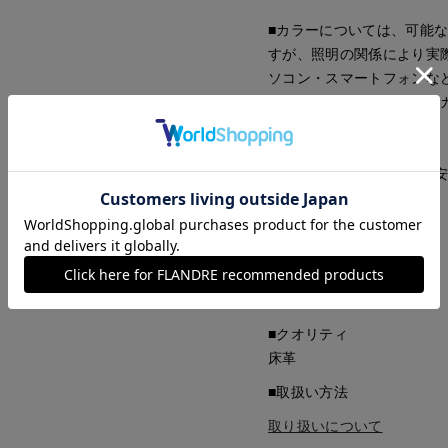
■カラーについては、可能
すが、照明の関係により実
ソコン・スマートフォンな
ございます。現物と画像の
了承ください。
■サイズ表記はあくまで目
■品番
50206311
■原産国
中国製
■クオリティ
床革
■取扱い方法
取り扱いについて