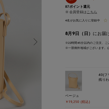
87ポイント還元
会員登録は
こちら
4名がお気に入りに登録中
8月9日（日）
にお届
※22時間
45分
以内
のご注文、ご
※一部例外地域がございます。(
40(フ
残り
ベージュ
￥19,250 (税込)