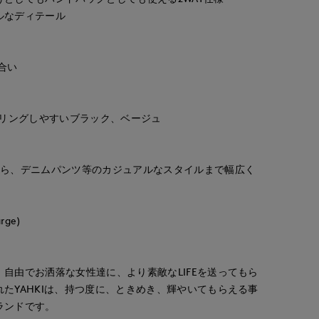
ルなディテール
合い
イリングしやすいブラック、ベージュ
から、デニムパンツ等のカジュアルなスタイルまで幅広く
ge)
自由でお洒落な女性達に、より素敵なLIFEを送ってもら
たYAHKIは、持つ度に、ときめき、輝やいてもらえる事
ランドです。