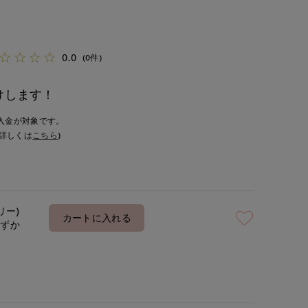
0.0
(0件)
けします！
入金が対象です。
詳しくは
こちら
)
リー)
カートに入れる
わずか