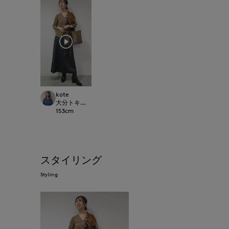
kote
大分トキハINED
153
cm
スタイリング
Styling