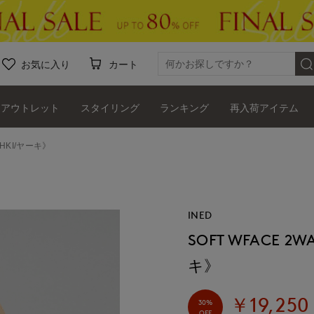
お気に入り
カート
アウトレット
スタイリング
ランキング
再入荷アイテム
AHKI/ヤーキ》
INED
SOFT WFACE 
キ》
￥19,250
30%
OFF