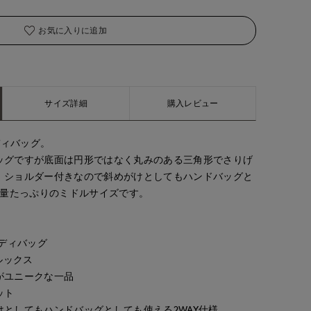
お気に入りに追加
サイズ詳細
購入レビュー
ディバッグ。
ッグですが底面は円形ではなく丸みのある三角形でさりげ
。ショルダー付きなので斜めがけとしてもハンドバッグと
容量たっぷりのミドルサイズです。
ボディバッグ
ルックス
がユニークな一品
ット
としてもハンドバッグとしても使える2WAY仕様