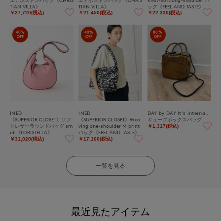
TIAN VILLA》
TIAN VILLA》
ッグ《FEEL AND TASTE》
￥27,720(税込)
￥21,450(税込)
￥22,330(税込)
40%
40%
80%
OFF
OFF
OFF
INED
INED
DAY by DAY It's international
《SUPERIOR CLOSET》ソフ
《SUPERIOR CLOSET》Wea
キューブボックスバッグ
トレザーラウンドバッグ sm
ving one-shoulder M print
￥1,317(税込)
all《LORISTELLA》
バッグ《FEEL AND TASTE》
￥31,020(税込)
￥17,160(税込)
一覧を見る
最近見たアイテム