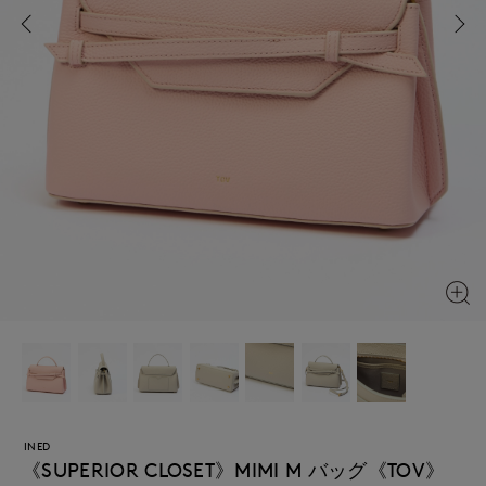
INED
《SUPERIOR CLOSET》MIMI M バッグ《TOV》