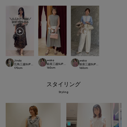
waka
Jinda
waka
銀座三越SUPERIOR CLOSET GINZA
広島三越SUPERIORCLOSET
銀座三越SUPERIOR CLOSET GINZA
160
cm
170
cm
160
cm
スタイリング
Styling