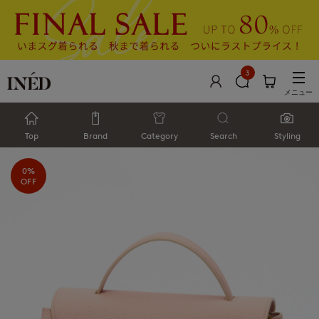
3
メニュー
Top
Brand
Category
Search
Styling
0%
OFF