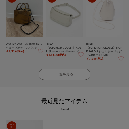
DAY by DAY It's international
INED
INED
キューブボックスバッグ
《SUPERIOR CLOSET》AUST
《SUPERIOR CLOSET》FIGR
E《Lavenir by dilettante》
E SHLD S ショルダーバッグ
￥1,317(税込)
《ADD CULUMN》
￥13,860(税込)
￥7,040(税込)
一覧を見る
最近見たアイテム
Recent
50%
OFF