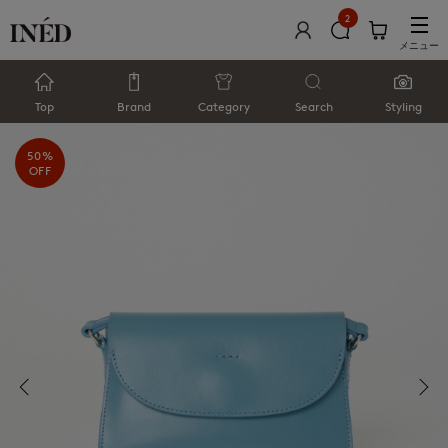
2
メニュー
Top
Brand
Category
Search
Styling
50%
OFF