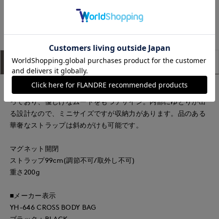
もっと見る
アイテム説明
サイズ詳細
購入レビュー
ミニマルで端正な雰囲気にフラップや底辺角にもカーブがかか
っており、優しげなムードをもつデザイン。内部にゆとりが出
る設計なので、ミニサイズですが収納力があります。品のある
華奢なストラップは斜めがけも可能です。
マグネット開閉
ストラップ99cm(調節不可/取外し不可)
重さ200g
■メーカー表示
YH-646 CROSS BODY BAG
ブラック：BLACK