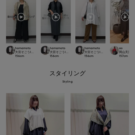
hamamoto
hamamoto
hamamoto
ao
大宮そごうINED
大宮そごうINED
大宮そごうINED
岡山天満屋SU
156
cm
156
cm
156
cm
157
cm
スタイリング
Styling