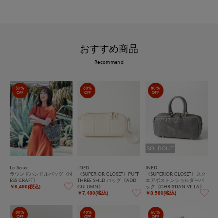
おすすめ商品
Recommend
50%
60%
80%
OFF
OFF
OFF
SOLDOUT
Le Souk
INED
INED
ラウンドハンドルバッグ《N
《SUPERIOR CLOSET》PUFF
《SUPERIOR CLOSET》スク
ESS CRAFT》
THREE SHLD バッグ《ADD
エアボストンショルダーバ
CULUMN》
ッグ《CHRISTIAN VILLA》
￥6,490(税込)
￥7,480(税込)
￥8,580(税込)
80%
40%
60%
OFF
OFF
OFF