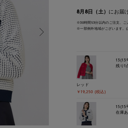
8月8日（土）
にお届
※30時間
53分
以内
のご注文、ご
※一部例外地域がございます。(
13(13
残り1
レッド
￥19,250 (税込)
15(15
在庫