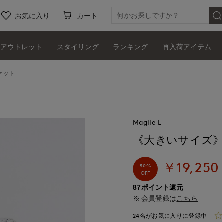
お気に入り
カート
アウトレット
スタイリング
ランキング
再入荷アイテム
ケット
Maglie L
《大きいサイズ
￥19,250
50%
OFF
87ポイント還元
会員登録は
こちら
24名がお気に入りに登録中