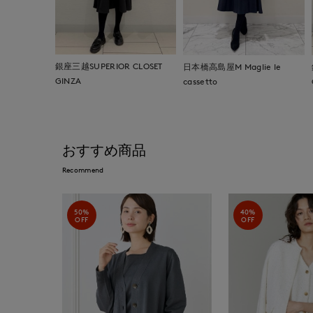
銀座三越SUPERIOR CLOSET
日本橋高島屋M Maglie le
GINZA
cassetto
おすすめ商品
Recommend
50%
40%
OFF
OFF