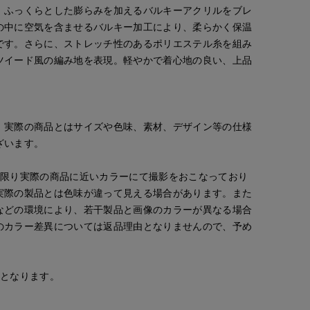
、ふっくらとした膨らみを加えるバルキーアクリルをブレ
の中に空気を含ませるバルキー加工により、柔らかく保温
です。さらに、ストレッチ性のあるポリエステル糸を組み
ツイード風の編み地を表現。軽やかで着心地の良い、上品
。実際の商品とはサイズや色味、素材、デザイン等の仕様
ざいます。
mizuki
kaori
yama
な限り実際の商品に近いカラーにて撮影をおこなっており
札幌丸井今井SUPERIOR CLOSET
CLOSET
那覇メインプレイスI.T.'S.international
日本橋高島屋SC SUPERIOR CLOSET
実際の製品とは色味が違って見える場合があります。また
157
cm
157
cm
160
cm
などの環境により、若干製品と画像のカラーが異なる場合
のカラー差異については返品理由となりませんので、予め
安となります。