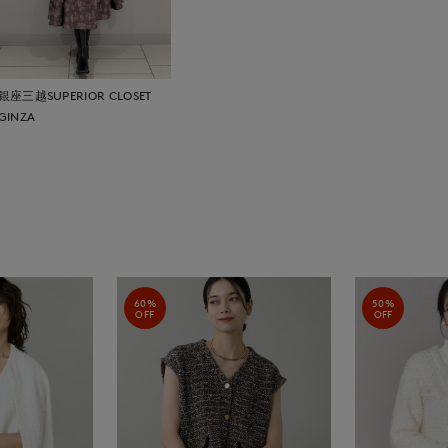
銀座三越SUPERIOR CLOSET
GINZA
60%
50%
OFF
OFF