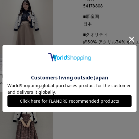
54178808
■原産国
日本
■クオリティ
綿50% アクリル34% ポリ
■取扱い方法
取り扱いについて
日本橋高島屋M Maglie le
cassetto