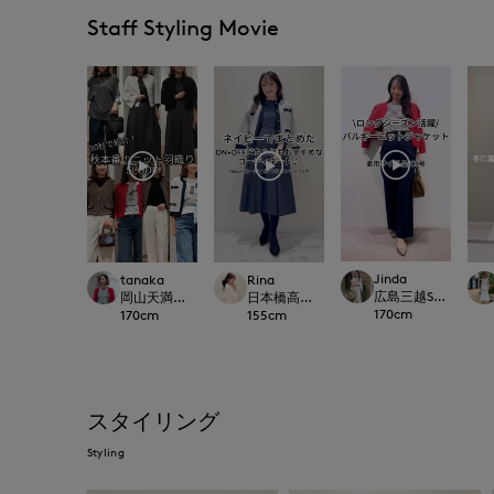
Staff Styling Movie
Jinda
tanaka
Rina
広島三越SUPERIORC
岡山天満屋SUPERIORCLOSET
日本橋高島屋M Maglie le cassetto
170
cm
170
cm
155
cm
スタイリング
Styling