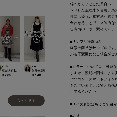
綿のさらりとした風合いに
ンドした混紡糸を使用。糸
性にも優れた素材感が魅力
合わせることで、立体的な
な表情のニット素材です。
■サンプル撮影商品
画像の商品はサンプルです
が若干変更になる場合がご
YUMI
kie
ゆうき
Maeda
■カラーについては、可能
LOSET
梅田大丸INED
銀座三越SUPERIOR CLOSET GINZA
那覇メインプレイスI.T.'S.international
広島三越SUPERIOR
ますが、照明の関係により
162
cm
164
cm
150
cm
157
cm
パソコン・スマートフォン
もございます。現物と画像
ご了承ください。
もっと見る
■サイズ表記はあくまで目
■品番