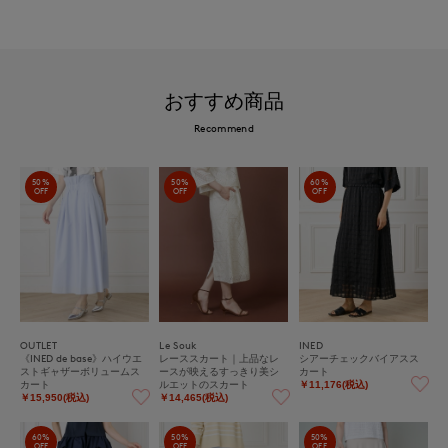
おすすめ商品
Recommend
50%
50%
60%
OFF
OFF
OFF
OUTLET
Le Souk
INED
《INED de base》ハイウエ
レーススカート｜上品なレ
シアーチェックバイアスス
ストギャザーボリュームス
ースが映えるすっきり美シ
カート
カート
ルエットのスカート
￥11,176(税込)
￥15,950(税込)
￥14,465(税込)
60%
50%
50%
OFF
OFF
OFF