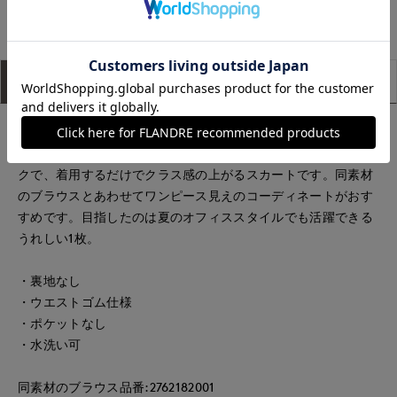
店
店
アイテム説明
サイズ詳細
購入レビュー
少しハリ感がありマットな素材のロングスカート。きちんと見
えし上品な印象を演出します。イレギュラーパターンテクニッ
クで、着用するだけでクラス感の上がるスカートです。同素材
のブラウスとあわせてワンピース見えのコーディネートがおす
すめです。目指したのは夏のオフィススタイルでも活躍できる
うれしい1枚。
・裏地なし
・ウエストゴム仕様
・ポケットなし
・水洗い可
同素材のブラウス品番:2762182001