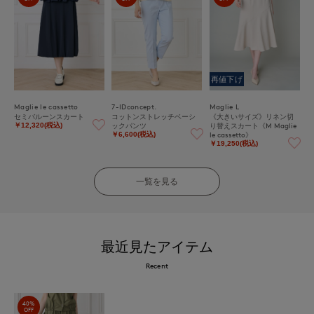
再値下げ
Maglie le cassetto
7-IDconcept.
Maglie L
セミバルーンスカート
コットンストレッチベーシ
《大きいサイズ》リネン切
ックパンツ
り替えスカート《M Maglie
￥12,320(税込)
le cassetto》
￥6,600(税込)
￥19,250(税込)
一覧を見る
最近見たアイテム
Recent
40%
OFF