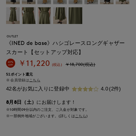
OUTLET
《INED de base》ハシゴレースロングギャザー
スカート【セットアップ対応】
￥11,220
40%
￥18,700(税込)
(税込)
OFF
51ポイント還元
会員登録は
こちら
42名がお気に入りに登録中
4.0
(2件)
8月8日（土）
にお届けします！
※10時間
09分
以内
のご注文、ご入金が対象です。
※一部例外地域がございます。(詳しくは
こちら
)