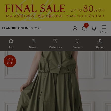
2
メニュー
Top
Brand
Category
Search
Styling
40%
OFF