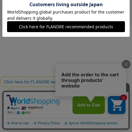
￥11,220 (税込)
カーキ
09(9号)
残り1点