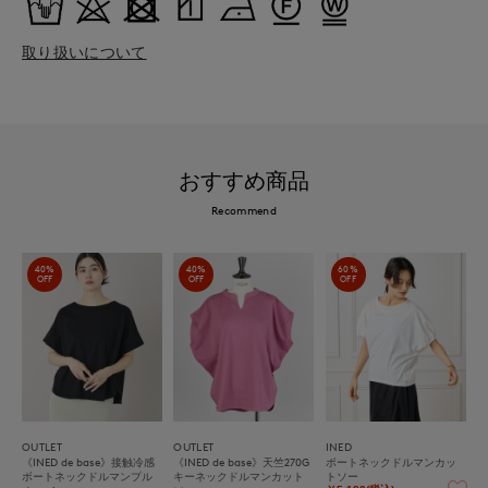
取り扱いについて
おすすめ商品
Recommend
40%
40%
60%
OFF
OFF
OFF
OUTLET
OUTLET
INED
《INED de base》接触冷感
《INED de base》天竺270G
ボートネックドルマンカッ
ボートネックドルマンプル
キーネックドルマンカット
トソー