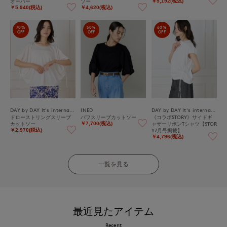
オーバー
ソー
￥5,192(税込)
￥5,940(税込)
￥4,620(税込)
70%
50%
60%
OFF
OFF
OFF
DAY by DAY It's international
INED
DAY by DAY It's international
ドローストリングスリーブ
パフスリーブカットソー
《コラボSTORY》サイドギ
カットソー
ャザーリボンTシャツ【STOR
￥7,700(税込)
Y7月号掲載】
￥2,970(税込)
￥4,796(税込)
一覧を見る
最近見たアイテム
Recent