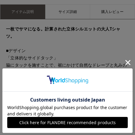
アイテム説明
サイズ詳細
購入レビュー
一枚でサマになる。計算された立体シルエットの大人Tシャ
ツ。
■デザイン
「立体的なサイドタック」
脇にタックを施すことで、裾にかけて自然なドレープと丸みの
あるフォルムを構築。
「二の腕をカバーする袖丈」
絶妙なドルマンスリーブが、肩まわりを華奢に見せつつリラッ
クス感を演出。
「前後差のあるヘムライン」
ヒップをさりげなくカバーし、ボトムスを選ばずバランス良く
決まるこなれ丈。