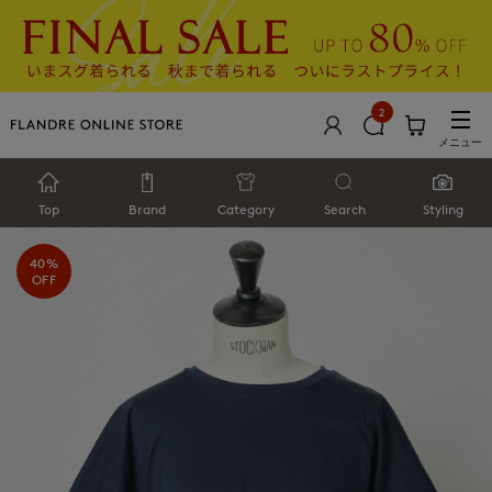
2
メニュー
Top
Brand
Category
Search
Styling
40%
OFF