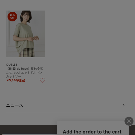
40%
OFF
OUTLET
《INED de base》接触冷感
こなれシルエットドルマン
カットソー
￥5,940(税込)
ニュース