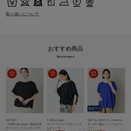
取り扱いについて
おすすめ商品
Recommend
40%
50%
60%
OFF
OFF
OFF
再値下げ
OUTLET
7-IDconcept.
DAY by DAY It's international
《INED de base》接触冷感
フレアースリーブカットプ
ギャザー袖カットプルオー
ボートネックドルマンプル
ルオーバー
バー