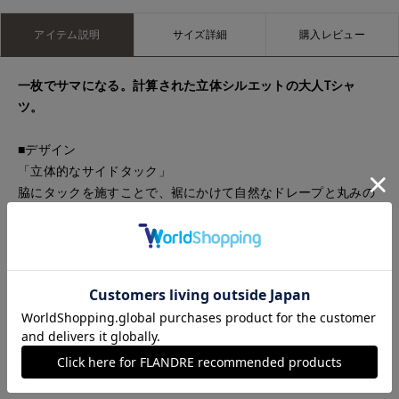
アイテム説明
サイズ詳細
購入レビュー
一枚でサマになる。計算された立体シルエットの大人Tシャ
ツ。
■デザイン
「立体的なサイドタック」
脇にタックを施すことで、裾にかけて自然なドレープと丸みの
あるフォルムを構築。
「二の腕をカバーする袖丈」
絶妙なドルマンスリーブが、肩まわりを華奢に見せつつリラッ
クス感を演出。
「前後差のあるヘムライン」
ヒップをさりげなくカバーし、ボトムスを選ばずバランス良く
決まるこなれ丈。