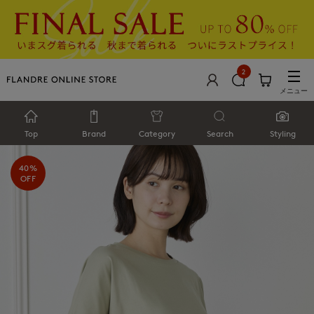
2
メニュー
Top
Brand
Category
Search
Styling
40%
OFF