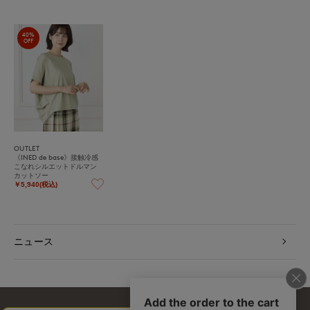
40%
OFF
OUTLET
《INED de base》接触冷感
こなれシルエットドルマン
カットソー
￥5,940(税込)
ニュース