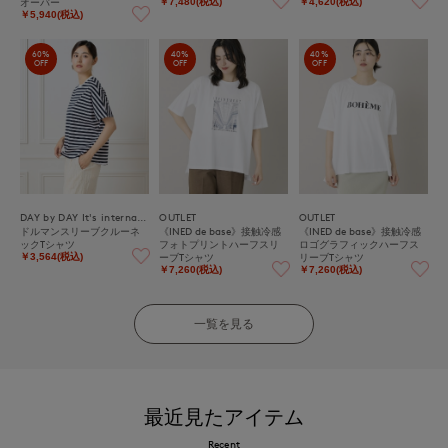
オーバー
￥7,480(税込)
￥4,620(税込)
￥5,940(税込)
60%
40%
40%
OFF
OFF
OFF
DAY by DAY It's international
OUTLET
OUTLET
ドルマンスリーブクルーネ
《INED de base》接触冷感
《INED de base》接触冷感
ックTシャツ
フォトプリントハーフスリ
ロゴグラフィックハーフス
ーブTシャツ
リーブTシャツ
￥3,564(税込)
￥7,260(税込)
￥7,260(税込)
一覧を見る
最近見たアイテム
Recent