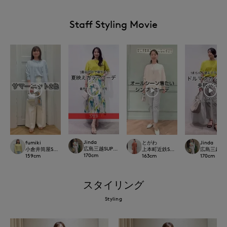
Staff Styling Movie
Jinda
fumiki
とがわ
Jinda
広島三越SUPERIORCLOSET
小倉井筒屋SUPERIOR CLOSET
上本町近鉄SUPERIORCLOSET
広島三越SUP
170
cm
159
cm
163
cm
170
cm
スタイリング
Styling