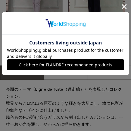
上本町近鉄SUPERIORCLOSET
上本町近鉄SUPERIORCLOSET
もっと見る
アイテム説明
サイズ詳細
購入レビュー
今期のテーマ〈Ligne de fuite（逃走線）〉を表現したコレク
ション。
境界からこぼれ出る原石のような輝きを大切にし、放つ色彩が
印象的なデザインに仕上げました。
幾色もの色が溶け合うガラスから削り出したカボションは、一
粒一粒が光を通し、やわらかに揺らめきます。