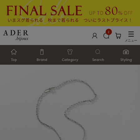
2
メニュー
Top
Brand
Category
Search
Styling