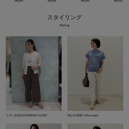
145
cm
145
cm
145
cm
145
cm
スタイリング
Styling
うすい百貨店SUPERIOR CLOSET
岡山天満屋7-IDconcept.