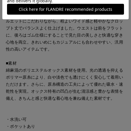
綿麻混のポリエステル素材を使用し、白や淡色でも透けにくく
安心して着用いただけるクロップトパンツ。すっきりとしたシ
ルエットにこだわりながら、程よいワイド感と軽やかなクロッ
プト丈でバランスよく仕上げました。ウエストは前をフラット
に、後ろはゴム仕様にすることで見た目の美しさと快適な穿き
心地を両立。きれいめにもカジュアルにも合わせやすい、汎用
性の高いアイテムです。
■素材
綿麻混のポリエステルオックス素材を使用。光の透過を抑える
ポリマー原糸により、白や淡色でも透けにくく安心して着用い
ただけます。さらに、原糸構造の工夫によって優れた吸水・速
乾性を実現。オックス特有の凹凸が生む清涼感と豊かな表情を
備え、きちんと感と快適な着心地を兼ね備えた素材です。
・水洗い可
・ポケットあり