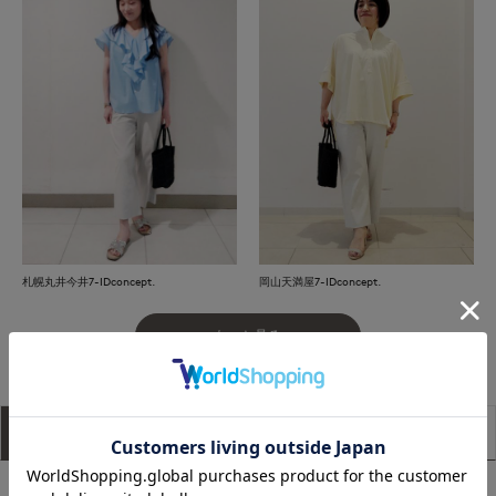
札幌丸井今井7-IDconcept.
岡山天満屋7-IDconcept.
もっと見る
アイテム説明
サイズ詳細
購入レビュー
■デザイン