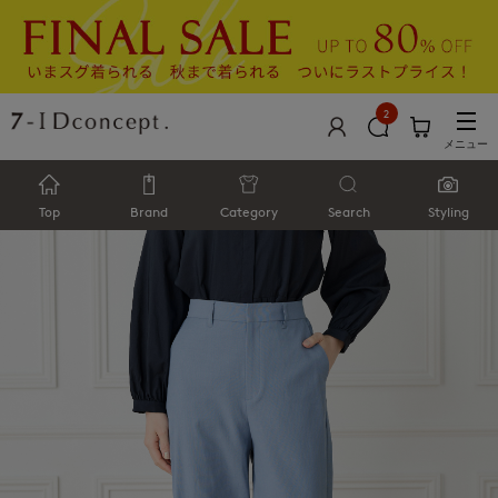
2
メニュー
Top
Brand
Category
Search
Styling