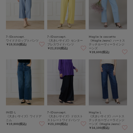
7-IDconcept.
7-IDconcept.
Maglie le cassetto
ワイドクロップトパンツ
《大きいサイズ》センター
《Maglie Jeans》ハートス
プレスワイドパンツ
テッチカーヴィーラインジ
￥19,910(税込)
ーンズ
￥21,010(税込)
￥28,600(税込)
INED L
7-IDconcept.
Maglie L
《大きいサイズ》ワイドデ
《大きいサイズ》ドロスト
《大きいサイズ》ハートス
ニム
ストレートワイドパンツ
テッチカーヴィーラインジ
ーンズ《Maglie Jeans》
￥19,800(税込)
￥23,100(税込)
￥34,100(税込)