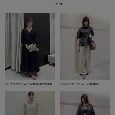
Styling
福山天満屋店INED/7-IDconcept./Maglie
近鉄あべのハルカス7-IDconcept.