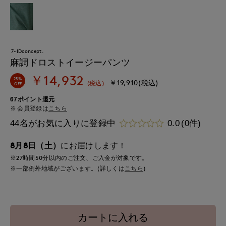
7-IDconcept.
麻調ドロストイージーパンツ
￥14,932
25%
￥19,910(税込)
(税込)
OFF
67ポイント還元
会員登録は
こちら
44名がお気に入りに登録中
0.0
(0件)
8月8日（土）
にお届けします！
※27時間
50分
以内
のご注文、ご入金が対象です。
※一部例外地域がございます。(詳しくは
こちら
)
カートに入れる