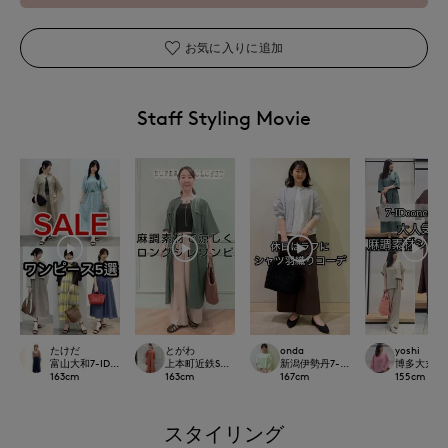
お気に入りに追加
Staff Styling Movie
たけだ
とがわ
onda
yoshi
富山大和7-IDconcept.
上本町近鉄SUPERIORCLOSET
新潟伊勢丹7-IDconcept.
博多大丸7-ID
163
cm
163
cm
167
cm
155
cm
スタイリング