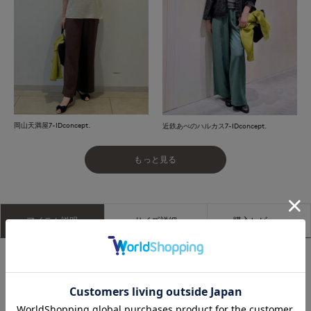
岡山天満屋7-IDconcept.
近鉄あべのハルカス7-IDconcept.
もっと見る
アイテム説明
サイズ詳細
購入レビュー
■デザイン
リラックス感のあるワイドシルエットが魅力のパンツ。ウエス
トはゴム仕様に内側ドロスト付きでサイズ調整が可能、着脱も
スムーズでストレスフリーな穿き心地です。麻調のさらりとし