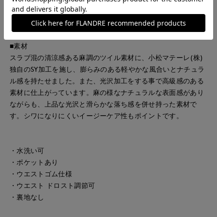
た素材で快適に着用でき、シワになりにくいイージーケア性も
兼ね備えています。
■素材
スラブ混の清涼感ある麻調のツイル素材に、小松マテーレ(株)
独自のSY加工を施し、膨らみのある軽やかな風合いとナチュラ
ル感を持たせました。また、光沢加工をする事で高級感のある
素材に仕上がっています。麻の様なナチュラルな表面感があり
ながらも、上品な光沢と滑らかな落ち感を併せ持った素材で
す。シワになりにくいイージーケア性もポイントです。
・水洗い可
・ポケットあり
・ウエストゴム仕様
・ウエスト ドロスト調節可
・裏地なし