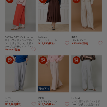
OFF
OFF
OFF
DAY by DAY It's international
Le Souk
INED
リネンワイドクロップドパ
プリーツスカート
バレルパンツ
ンツ｜凛と涼しい、上品ド
￥13,750(税込)
￥15,840(税込)
レープの綿麻ワイドパンツ
￥9,900(税込)
40%
50%
50%
OFF
OFF
OFF
再値下げ
INED
INED
Le Souk
バレルパンツ
セミワイドパンツ
リネン混ワイドパンツ｜ド
レープが美しい上品ワイド
￥15,180(税込)
￥14,300(税込)