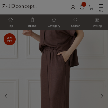
2
メニュー
Top
Brand
Category
Search
Styling
25%
OFF