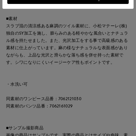
インで軽やかさもプラスした一枚です。
■素材
スラブ混の清涼感ある麻調のツイル素材に、小松マテーレ(株)
独自のSY加工を施し、膨らみのある軽やかな風合いとナチュラ
ル感を持たせました。また、光沢加工をする事で高級感のある
素材に仕上がっています。麻の様なナチュラルな表面感があり
ながらも、上品な光沢と滑らかな落ち感を併せ持った素材で
す。シワになりにくいイージーケア性もポイントです。
・水洗い可
同素材のワンピース品番：7062121030
同素材のパンツ品番：7062161029
■サンプル撮影商品
画像の商品はサンプルです。実際の商品とはサイズや色味、素