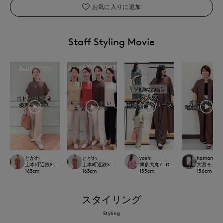
お気に入りに追加
Staff Styling Movie
とがわ
とがわ
yoshi
hamamoto
上本町近鉄SUPERIORCLOSET
上本町近鉄SUPERIORCLOSET
博多大丸7-IDconcept.
大宮そごうI
163
cm
163
cm
155
cm
156
cm
スタイリング
Styling