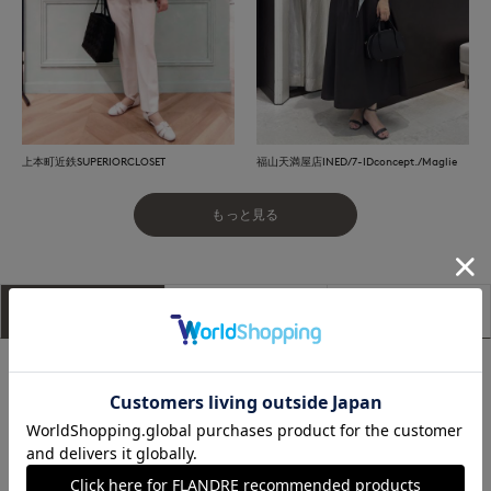
上本町近鉄SUPERIORCLOSET
福山天満屋店INED/7-IDconcept./Maglie
もっと見る
アイテム説明
サイズ詳細
購入レビュー
■デザイン
リラックス感のあるシルエットに、折り返しデザインのワイド
スリーブでポイントを添えたブラウス。すっきりとした比翼仕
立ての前あきに、上品なメタル釦が映えるノーブルなスタンド
カラーが洗練された印象を演出します。スリット入りのヘムラ