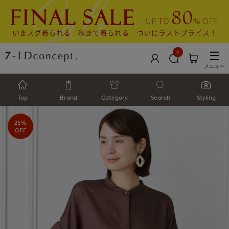
2
メニュー
Top
Brand
Category
Search
Styling
25%
OFF