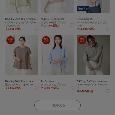
再値下げ
DAY by DAY It's international
Maglie le cassetto
7-IDconcept.
シアードッキングフレアー
フラワー刺繍ブラウス
バンドカラーストライプシ
プルオーバー
ャツ
￥12,320(税込)
￥6,985(税込)
￥11,946(税込)
60%
30%
70%
OFF
OFF
OFF
DAY by DAY It's international
7-IDconcept.
DAY by DAY It's international
裾フレアープルオーバー
クロップト丈ブラウス
オーバーサイズシアーシャ
ツ
￥3,564(税込)
￥13,937(税込)
￥4,488(税込)
一覧を見る