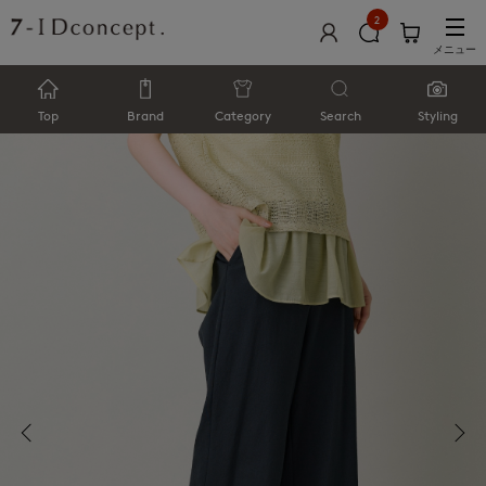
2
メニュー
Top
Brand
Category
Search
Styling