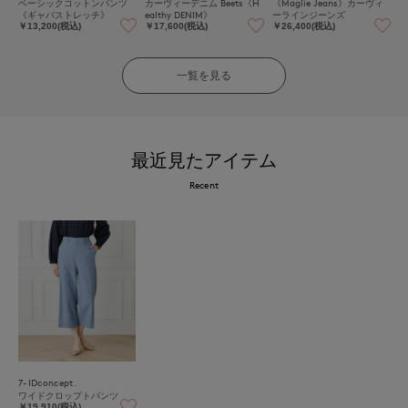
ベーシックコットンパンツ
カーヴィーデニム Beets《H
《Maglie Jeans》カーヴィ
《ギャバストレッチ》
ealthy DENIM》
ーラインジーンズ
￥13,200(税込)
￥17,600(税込)
￥26,400(税込)
一覧を見る
最近見たアイテム
Recent
7-IDconcept.
ワイドクロップトパンツ
￥19,910(税込)