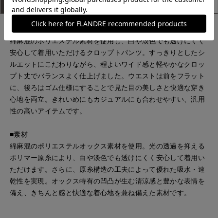
アイテム説明
サイズ詳細
購入レビュー
■デザイン
綿麻混のポリエステル素材を使用し、白や淡色でも透けにくく
安心して着用いただけるクロップトパンツ。すっきりとしたシ
ルエットにこだわりながら、程よいワイド感と軽やかなクロッ
プト丈でバランスよく仕上げました。ウエストは前をフラット
に、後ろはゴム仕様にすることで見た目の美しさと快適な穿き
心地を両立。きれいめにもカジュアルにも合わせやすい、汎用
性の高いアイテムです。
■素材
綿麻混のポリエステルオックス素材を使用。光の透過を抑える
ポリマー原糸により、白や淡色でも透けにくく安心して着用い
ただけます。さらに、原糸構造の工夫によって優れた吸水・速
乾性を実現。オックス特有の凹凸が生む清涼感と豊かな表情を
備え、きちんと感と快適な着心地を兼ね備えた素材です。