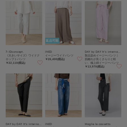
返品可能
7-IDconcept.
INED
DAY by DAY It's international
《大きいサイズ》ワイドク
イージーワイドパンツ
製品染めイージーパンツ｜
ロップトパンツ
肌離れが良くさらりと軽
￥26,400(税込)
い、極上綿イージーパンツ
￥22,110(税込)
￥13,970(税込)
DAY by DAY It's international
INED
Maglie le cassetto