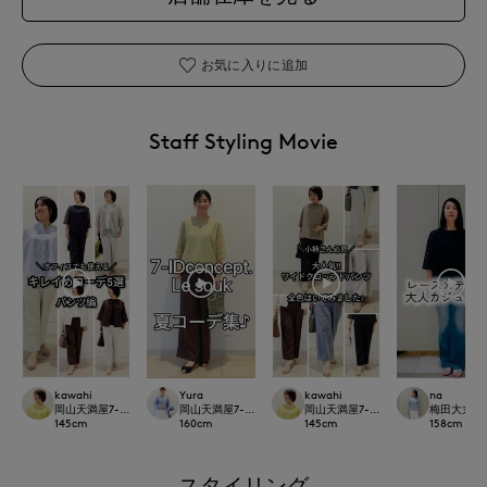
お気に入りに追加
Staff Styling Movie
kawahi
Yura
kawahi
na
岡山天満屋7-IDconcept.
岡山天満屋7-IDconcept.
岡山天満屋7-IDconcept.
梅田大丸IN
145
cm
160
cm
145
cm
158
cm
スタイリング