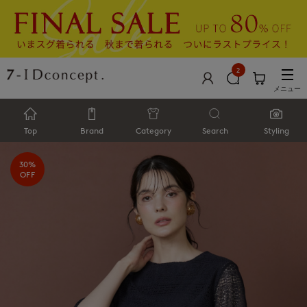
2
メニュー
Top
Brand
Category
Search
Styling
30%
OFF