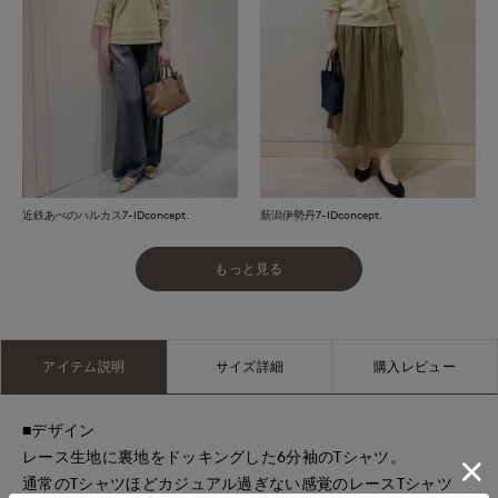
近鉄あべのハルカス7-IDconcept.
新潟伊勢丹7-IDconcept.
もっと見る
アイテム説明
サイズ詳細
購入レビュー
■デザイン
レース生地に裏地をドッキングした6分袖のTシャツ。
通常のTシャツほどカジュアル過ぎない感覚のレースTシャツ