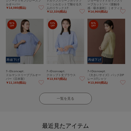
シアードッキングレースプ
ドルマンスリーブカットソ
ジョーゼットドルマンスリ
ルオーバー
ー｜シルエットで魅せる大
ーブカットソー《接触冷
人のリラックスT
感・吸水速乾》｜オフィス
￥14,080(税込)
カジュアルにも大活躍、ひ
￥12,320(税込)
￥14,960(税込)
んやり涼しい大人のイージ
ーケアカットソー
30%
30%
30%
OFF
OFF
OFF
再値下げ
再値下げ
7-IDconcept.
7-IDconcept.
7-IDconcept.
ドルマンスリーブプルオー
クロップト丈ブラウス
《大きいサイズ》バックZIP
バー《日本製》
レースTシャツ
￥13,937(税込)
￥11,165(税込)
￥13,860(税込)
一覧を見る
最近見たアイテム