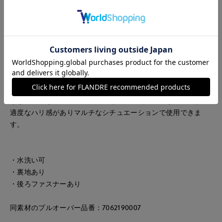
で、フェミニンに偏らず大人も取り入れやすいレースアイテム
です。後身頃のジップはグログランテープ付きで、デザインの
アクセントでありながら引手としても使いやすくなっておりま
す。
■素材
〈レース〉
コットン高混率の立体感のあるラッセルレースです。主張しす
ぎない大人な幾何柄で、繊細さを兼ね備えた上品な素材です。
適度なハリ感がありマルチなシチュエーションで使用できま
す。
・水洗い可
・裏地あり
・後ろファスナーあり
同素材のプルオーバー品番：7062190007