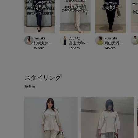
mizuki
たけだ
kawahi
札幌丸井今井SUPERIOR CLOSET
富山大和7-IDconcept.
岡山天満屋7-IDconc
157
cm
163
cm
145
cm
スタイリング
Styling