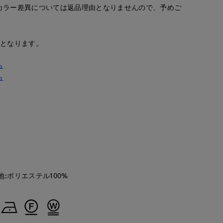
カラー差異については返品理由となりませんので、予めご
安となります。
ら
ら
地:ポリエステル100%