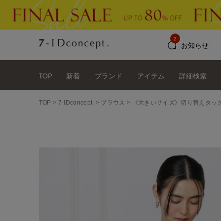
2
お知らせ
TOP
新着
ブランド
アイテム
詳細検索
TOP
7-IDconcept.
ブラウス
《大きいサイズ》切り替えタッ