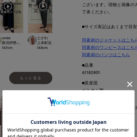
ございます。現物と画像の
了承ください。
■サイズ表記はあくまで目
onda
とがわ
同素材のジャケットはこち
ept.
新潟伊勢丹7-IDconcept.
上本町近鉄SUPERIORCLOSET
同素材のワンピースはこち
167
cm
163
cm
同素材のパンツはこちら
■品番
61182801
もっと見る
■原産国
ベトナム製
■クオリティ
表地:ポリエステル100% 裏
■取扱い方法