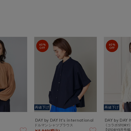
60%
60%
OFF
OFF
再値下げ
再値下げ
DAY by DAY It's international
DAY by DAY It
ドルマンシャツブラウス
《コラボSTOR
【STORY3月号
￥5,940(税込)