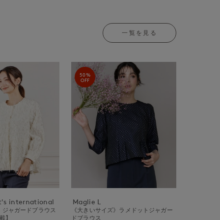
一覧を見る
50%
OFF
's international
Maglie L
Y》ジャガードブラウス
《大きいサイズ》ラメドットジャガー
掲載】
ドブラウス