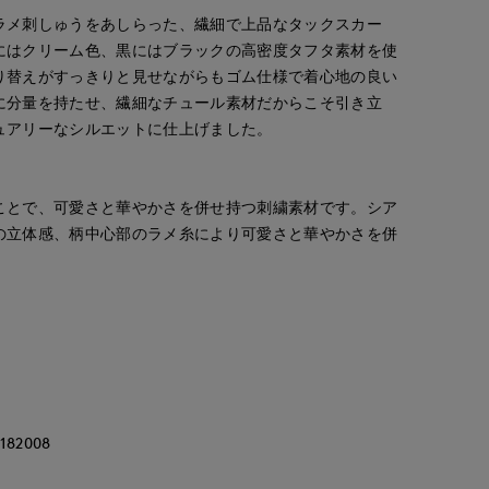
ラメ刺しゅうをあしらった、繊細で上品なタックスカー
にはクリーム色、黒にはブラックの高密度タフタ素材を使
り替えがすっきりと見せながらもゴム仕様で着心地の良い
に分量を持たせ、繊細なチュール素材だからこそ引き立
ュアリーなシルエットに仕上げました。
ことで、可愛さと華やかさを併せ持つ刺繍素材です。シア
の立体感、柄中心部のラメ糸により可愛さと華やかさを併
。
82008
kie
ao
Rina
RIOR CLOSET
銀座三越SUPERIOR CLOSET GINZA
岡山天満屋SUPERIORCLOSET
日本橋高島屋M Maglie le cassetto
164
cm
157
cm
155
cm