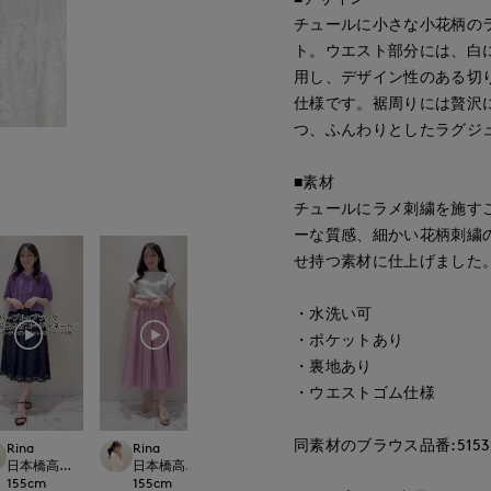
チュールに小さな小花柄の
ト。ウエスト部分には、白
用し、デザイン性のある切
仕様です。裾周りには贅沢
つ、ふんわりとしたラグジ
■素材
チュールにラメ刺繍を施す
ーな質感、細かい花柄刺繍
せ持つ素材に仕上げました
・水洗い可
・ポケットあり
・裏地あり
・ウエストゴム仕様
同素材のブラウス品番:51531
Rina
Rina
yama
Mikiko
le cassetto
日本橋高島屋M Maglie le cassetto
日本橋高島屋M Maglie le cassetto
日本橋高島屋SC SUPERIOR CLOSET
新宿タカシマヤSUPE
155
cm
155
cm
160
cm
158
cm