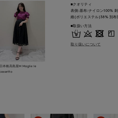
■クオリティ
表側:基布:ナイロン100% 
維(ポリエステル)38% 別布
■取扱い方法
取り扱いについて
日本橋高島屋M Maglie le
cassetto