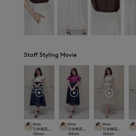
Staff Styling Movie
Rina
Rina
Rina
日本橋高島屋M Maglie le cassetto
日本橋高島屋M Maglie le cassetto
日本橋高島屋M Maglie 
155
cm
155
cm
155
cm