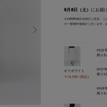
8月8日（土）
にお届
※23時間
38分
以内
のご注文、ご
※一部例外地域がございます。(
05(5
残り
07(7号
オフホワイト
残り1
￥14,080 (税込)
09(9
残り