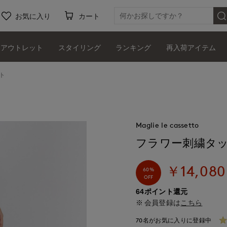
お気に入り
カート
アウトレット
スタイリング
ランキング
再入荷アイテム
ト
Maglie le cassetto
フラワー刺繍タ
￥14,080
60%
OFF
64ポイント還元
会員登録は
こちら
70名がお気に入りに登録中