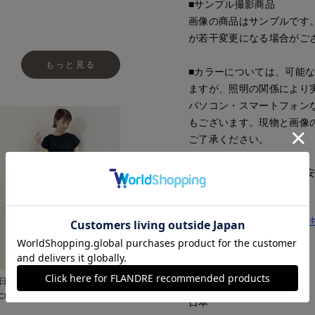
■サンプル撮影商品
画像の商品はサンプルです
が若干変更になる場合がご
もっと見る
■カラーについては、可能
ますが、照明の関係により
パソコン・スマートフォン
もございます。現物と画像
ご了承ください。
■サイズ表記はあくまで目
同素材のブラウス品番はこ
■品番
53152008
日本橋高島屋SC SUPERIOR
■原産国
CLOSET
日本