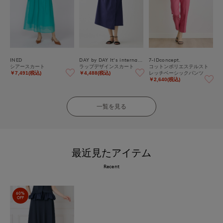
INED
DAY by DAY It's international
7-IDconcept.
シアースカート
ラップデザインスカート
コットンポリエステルスト
レッチベーシックパンツ
￥7,491(税込)
￥4,488(税込)
￥2,640(税込)
一覧を見る
最近見たアイテム
Recent
60%
OFF