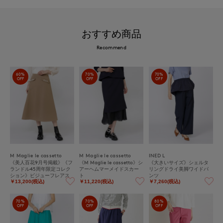
おすすめ商品
Recommend
60%
70%
70%
OFF
OFF
OFF
M Maglie le cassetto
M Maglie le cassetto
INED L
《美人百花9月号掲載》《フ
《M Maglie le cassetto》シ
《大きいサイズ》シェルタ
ランドル45周年限定コレク
アーヘムマーメイドスカー
リングドライ美脚ワイドパ
ション》ビジューフレアス
ト
ンツ
カート《M Maglie le casset
￥13,200(税込)
￥11,220(税込)
￥7,260(税込)
to》
70%
70%
80%
OFF
OFF
OFF