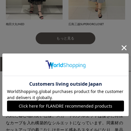
梅田大丸INED
広島三越SUPERIORCLOSET
もっと見る
アイテム説明
サイズ詳細
購入レビュー
■デザイン
トレンドのバルーンスカートを大胆過ぎない品のあるシルエッ
トに。サラリと肌触りの良い素材を使用し足捌きもよく涼しく
過ごせる1枚です。ウエストベルトは横に２本のタックディテー
ルを入れる事により高級感と立体感を持たせ、後ろ側にゴムを
入れた着心地の良い仕様。スカートのシルエットは接ぎに特殊
なカーブを入れ構築的なシルエットになっています。同素材の
セットアップの着こなしはモード感あるスタイルになり、単品