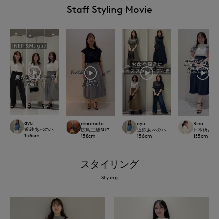
Staff Styling Movie
ayu
morimoto
ayu
Rina
近鉄あべのハルカスINED
広島三越SUPERIORCLOSET
近鉄あべのハルカスINED
日本橋高島屋M 
156
cm
158
cm
156
cm
155
cm
スタイリング
Styling