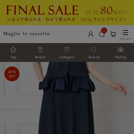
2
メニュー
Top
Brand
Category
Search
Styling
60%
OFF