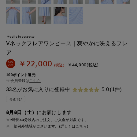
Maglie le cassetto
Vネックフレアワンピース｜爽やかに映えるフレ
ア
￥22,000
50%
￥44,000(税込)
(税込)
OFF
100ポイント還元
会員登録は
こちら
33名がお気に入りに登録中
5.0
(1件)
再値下げ
8月8日（土）
にお届けします！
※9時間
44分
以内
のご注文、ご入金が対象です。
※一部例外地域がございます。(詳しくは
こちら
)