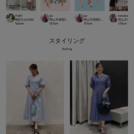
YUMI
ao
ao
tanaka
梅田大丸INED
岡山天満屋SUPERIORCLOSET
岡山天満屋SUPERIORCLOSET
岡山天満屋SU
162
cm
157
cm
157
cm
170
cm
スタイリング
Styling