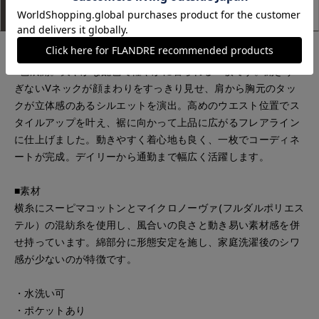
アイテム説明
サイズ詳細
購入レビュー
シャンブレーのインディゴと、サックスのギンガムチェックの
2色展開。爽やかな配色で軽やかに着られる一枚です。開きす
ぎないVネックが顔まわりをすっきり見せ、肩から胸元のタッ
クが立体感のあるシルエットを演出。高めのウエスト位置でス
タイルアップを叶え、裾に向かって上品に広がるフレアライン
に仕上げました。動きやすく着心地も良く、一枚でコーディネ
ートが完成。デイリーから通勤まで幅広く活躍します。
■素材
横糸にスーピマコットンとマイクロノーヴァ(フルダルポリエス
テル）の混紡糸を使用し、風合いの良さと動き易い素材感を併
せ持っています。綿部分に形態安定を施し、家庭洗濯後のシワ
感が少ないのが特徴です。
・水洗い可
・ポケットあり