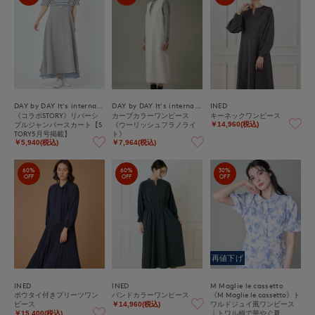
DAY by DAY It's international
DAY by DAY It's international
INED
《コラボSTORY》リバーシ
カーブカラーワンピース
キーネックワンピース
ブルジャンパースカート【S
《ウーリッシュフラノライ
￥14,960(税込)
TORY5月号掲載】
ト》
￥5,940(税込)
￥7,964(税込)
60%
60%
30%
OFF
OFF
OFF
再値下げ
INED
INED
M Maglie le cassetto
ボウタイ付きプリーツワン
バンドカラーワンピース
《M Maglie le cassetto》ト
ピース
ワルドジュイ風ワンピース
￥14,960(税込)
｜トワル柄で華やぐ夏
￥15,400(税込)