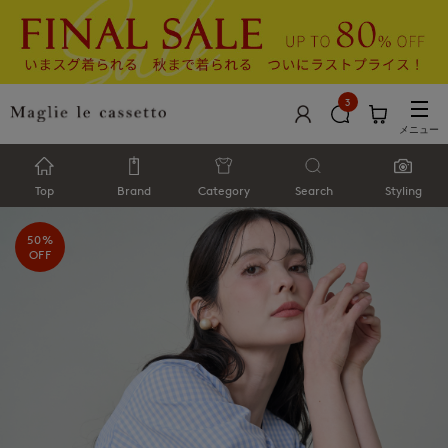
3
メニュー
Top
Brand
Category
Search
Styling
50%
OFF