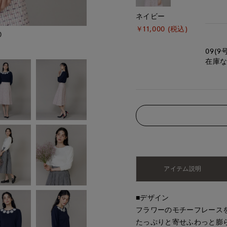
ネイビー
￥11,000 (税込)
)
モデル身長:172cm
09(9
在庫
アイテム説明
■デザイン
フラワーのモチーフレース
たっぷりと寄せふわっと膨