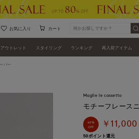
お気に入り
カート
アウトレット
スタイリング
ランキング
再入荷アイテム
ーバー
Maglie le cassetto
モチーフレース
￥11,000
60%
OFF
50ポイント還元