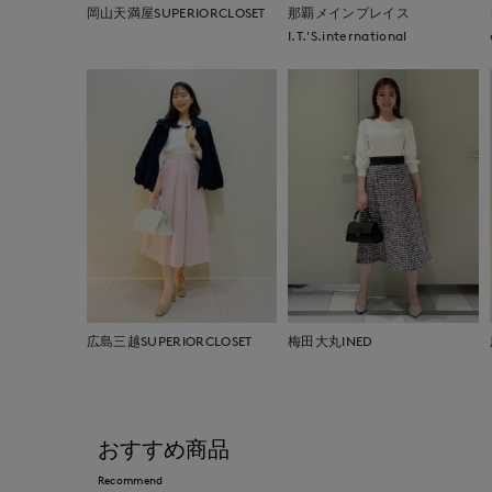
岡山天満屋SUPERIORCLOSET
那覇メインプレイス
I.T.'S.international
広島三越SUPERIORCLOSET
梅田大丸INED
おすすめ商品
Recommend