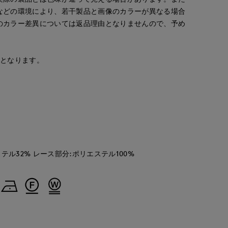
Jinda
ao
yama
などの環境により、若干製品と画像のカラーが異なる場合
ERIOR CLOSET
広島三越SUPERIORCLOSET
岡山天満屋SUPERIORCLOSET
日本橋高島屋SC SUPERIOR CLOSET
のカラー差異については返品理由となりませんので、予め
170
cm
157
cm
160
cm
安となります。
テル32% レース部分:ポリエステル100%