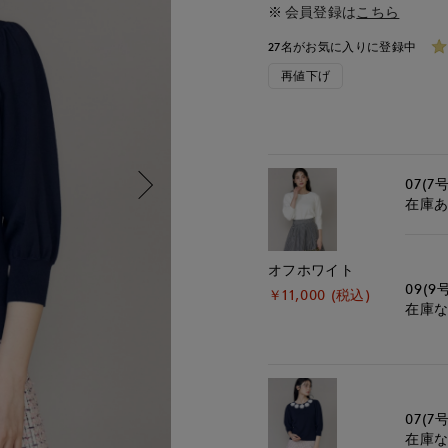
会員登録は
こちら
27名がお気に入りに登録中
再値下げ
07(7号
在庫
オフホワイト
09(9
￥11,000 (税込)
在庫
07(7号
在庫