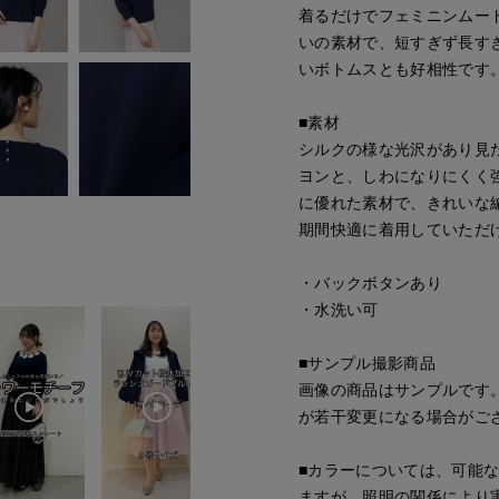
着るだけでフェミニンムー
いの素材で、短すぎず長す
いボトムスとも好相性です
■素材
シルクの様な光沢があり見
ヨンと、しわになりにくく
に優れた素材で、きれいな
期間快適に着用していただ
・バックボタンあり
・水洗い可
■サンプル撮影商品
画像の商品はサンプルです
が若干変更になる場合がご
■カラーについては、可能
ますが、照明の関係により