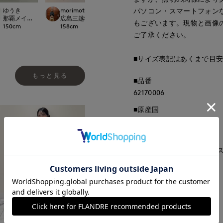
morimoto
ゆうき
morimoto
yama
パソコン・スマートフォン
広島三越SUPERIORCLOSET
LOSET
那覇メインプレイスI.T.'S.international
広島三越SUPERIORCLOSET
日本橋高島屋SC SUP
もございます。現物と画像
158
cm
150
cm
158
cm
160
cm
ご了承ください。
■サイズ表記はあくまで目
もっと見る
■品番
62170006
■原産国
中国
■クオリティ
本体:レーヨン68% ポリエス
■取扱い方法
取り扱いについて