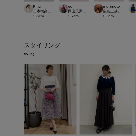
Rina
ao
morimoto
日本橋高島屋M Maglie le cassetto
岡山天満屋SUPERIORCLOSET
広島三越SUPERIORC
155
cm
157
cm
158
cm
スタイリング
Styling