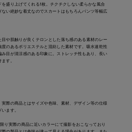
ドを盛り上げてくれる1枚。チクチクしない柔らかな風合
ぎない絶妙な着丈なのでスカートはもちろんパンツ等幅広
。
た目や肌触りが良くテロンとした落ち感のある素材のレー
強度のあるポリエステルと混紡した素材です。吸水速乾性
編み目が清涼感のある印象に。ストレッチ性もあり、長い
けます。
。実際の商品とはサイズや色味、素材、デザイン等の仕様
ざいます。
な限り実際の商品に近いカラーにて撮影をおこなっており
実際の製品とは色味が違って見える場合があります。また