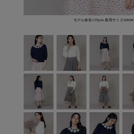
モデル身長:172cm
着用サイズ:09(M