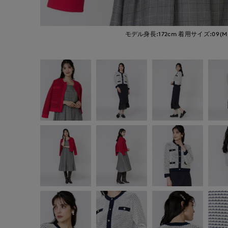
モデル身長:172cm
着用サイズ:09(M