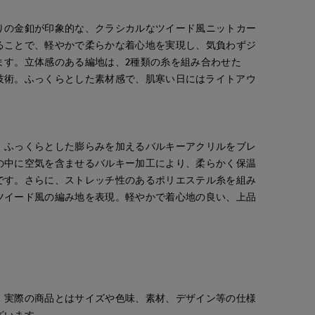
りの金釦が印象的な、クラシカルなツイード風ニットカー
ることで、軽やかで柔らかな着心地を実現し、気負わずジ
ます。立体感のある編地は、2種類の糸を組み合わせた
らではの技術。ふっくらとした素材感で、肌寒い日にはライトアウ
、ふっくらとした膨らみを加えるバルキーアクリルをブレ
の中に空気を含ませるバルキー加工により、柔らかく保温
です。さらに、ストレッチ性のあるポリエステル糸を組み
ツイード風の編み地を表現。軽やかで着心地の良い、上品
。実際の商品とはサイズや色味、素材、デザイン等の仕様
ざいます。