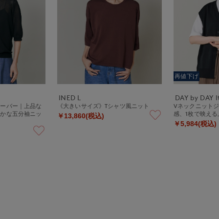
再値下げ
INED L
DAY by DAY It
オーバー｜上品な
《大きいサイズ》Tシャツ風ニット
Vネックニット
やかな五分袖ニッ
感、1枚で映える
￥13,860(税込)
￥5,984(税込)