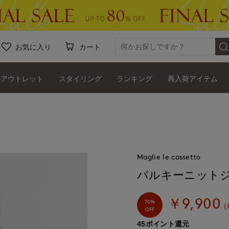
お気に入り
カート
アウトレット
スタイリング
ランキング
再入荷アイテム
Maglie le cassetto
バルキーニット
￥9,900
70%
(
OFF
45ポイント還元