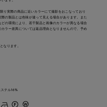
な限り実際の商品に近いカラーにて撮影をおこなっており
実際の製品とは色味が違って見える場合があります。また
などの環境により、若干製品と画像のカラーが異なる場合
のカラー差異については返品理由となりませんので、予め
安となります。
mizuki
Maeda
kaori
札幌丸井今井SUPERIOR CLOSET
'S.international
広島三越SUPERIORCLOSET
那覇メインプレイスI.T.'S.internation
157
cm
157
cm
157
cm
エステル16%