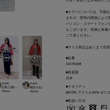
■カラーについては、可能
ますが、照明の関係により
パソコン・スマートフォン
もございます。現物と画像
ご了承ください。
■サイズ表記はあくまで目
■品番
54178008
■原産国
日本
Jinda
YUMI
kie
ゆうき
■クオリティ
広島三越SUPERIORCLOSET
le cassetto
梅田大丸INED
銀座三越SUPERIOR CLOSET GINZA
那覇メインプレイスI.T.
170
cm
162
cm
164
cm
150
cm
綿50% アクリル34% ポリ
■取扱い方法