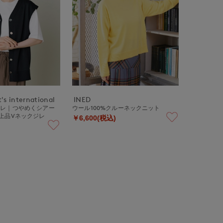
's international
INED
ジレ｜つやめくシアー
ウール100%クルーネックニット
上品Vネックジレ
￥6,600(税込)