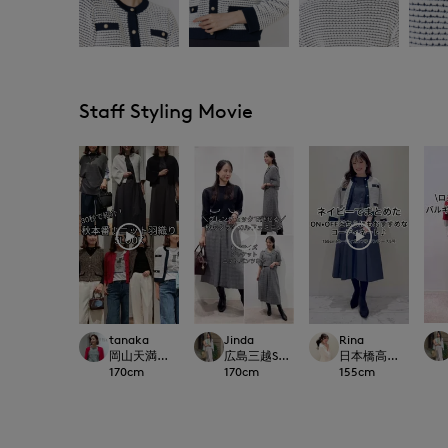
Staff Styling Movie
tanaka
Jinda
Rina
岡山天満屋SUPERIORCLOSET
広島三越SUPERIORCLOSET
日本橋高島屋M Maglie 
170
cm
170
cm
155
cm