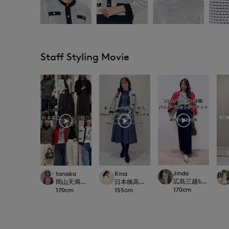
Staff Styling Movie
Jinda
tanaka
Rina
広島三越SUPERIORC
岡山天満屋SUPERIORCLOSET
日本橋高島屋M Maglie le cassetto
170
cm
170
cm
155
cm