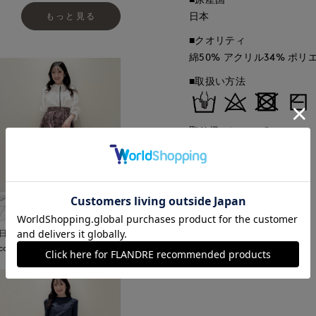
日本
もっと見る
■クオリティ
綿50% アクリル34% ポリ
■取扱い方法
取り扱いについて
日本橋高島屋M Maglie le
cassetto