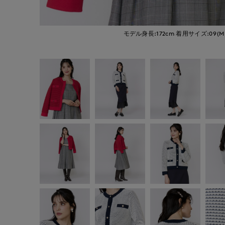
モデル身長:172cm
着用サイズ:09(M