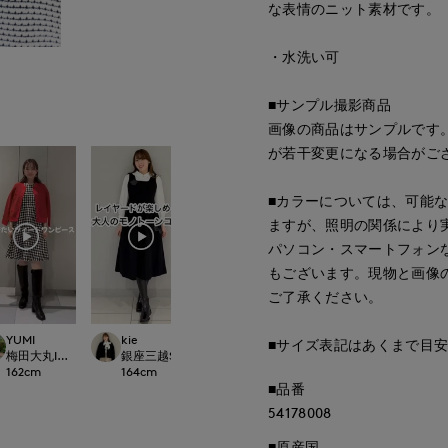
な表情のニット素材です。
・水洗い可
■サンプル撮影商品
画像の商品はサンプルです
が若干変更になる場合がご
■カラーについては、可能
ますが、照明の関係により
パソコン・スマートフォン
もございます。現物と画像
ご了承ください。
YUMI
kie
ゆうき
Maeda
■サイズ表記はあくまで目
LOSET
梅田大丸INED
銀座三越SUPERIOR CLOSET GINZA
那覇メインプレイスI.T.'S.international
広島三越SUPERIOR
162
cm
164
cm
150
cm
157
cm
■品番
54178008
■原産国