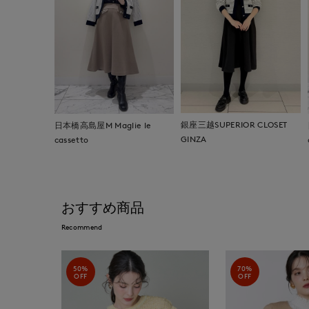
銀座三越SUPERIOR CLOSET
日本橋高島屋M Maglie le
GINZA
cassetto
おすすめ商品
Recommend
50%
70%
OFF
OFF