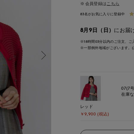
会員登録は
こちら
83名がお気に入りに登録中
8月9日（日）
にお届
※18時間
03分
以内
のご注文、ご
※一部例外地域がございます。(
07(7号
在庫
レッド
￥9,900 (税込)