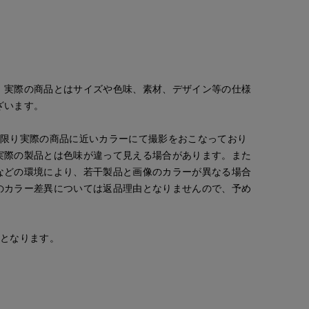
。実際の商品とはサイズや色味、素材、デザイン等の仕様
ざいます。
な限り実際の商品に近いカラーにて撮影をおこなっており
実際の製品とは色味が違って見える場合があります。また
などの環境により、若干製品と画像のカラーが異なる場合
のカラー差異については返品理由となりませんので、予め
mizuki
kaori
yama
安となります。
札幌丸井今井SUPERIOR CLOSET
CLOSET
那覇メインプレイスI.T.'S.international
日本橋高島屋SC SUPERIOR CLOSET
157
cm
157
cm
160
cm