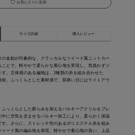
お気に入りに追加
サイズ詳細
購入レビュー
りの金釦が印象的な、クラシカルなツイード風ニットカー
ることで、軽やかで柔らかな着心地を実現し、気負わずジ
ます。立体感のある編地は、2種類の糸を組み合わせた
らではの技術。ふっくらとした素材感で、肌寒い日にはライトアウ
、ふっくらとした膨らみを加えるバルキーアクリルをブレ
の中に空気を含ませるバルキー加工により、柔らかく保温
です。さらに、ストレッチ性のあるポリエステル糸を組み
ツイード風の編み地を表現。軽やかで着心地の良い、上品