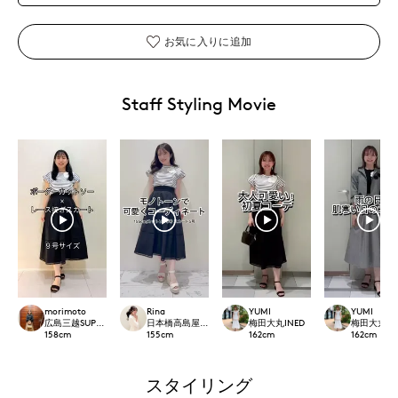
お気に入りに追加
Staff Styling Movie
morimoto
Rina
YUMI
YUMI
広島三越SUPERIORCLOSET
日本橋高島屋M Maglie le cassetto
梅田大丸INED
梅田大丸IN
158
cm
155
cm
162
cm
162
cm
スタイリング