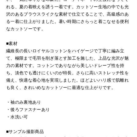
れる、夏の着映えを誘う一着です。カットソー生地の中でも光
沢のあるブラウスライクな素材で仕立てることで、高級感のあ
る一着に仕上がりました。暑い時期にさらっと着こなせる便利
なカットソーです。
■素材
繊維長の長いロイヤルコットンをハイゲージで丁寧に編み立
て、極限まで毛羽を削ぎ落とす加工を施した、上品な光沢が魅
力の素材です。コットンでありながら美しいドレープ性を持
ち、淡色でも透けにくいのが特長。さらに高いストレッチ性を
備え、快適な着心地を実現しました。ほどよいハリ感で肌離れ
も良く、きれいめなカットソーに最適な仕上がりです。
・袖のみ裏地あり
・後ろファスナーあり
・水洗い可
■サンプル撮影商品