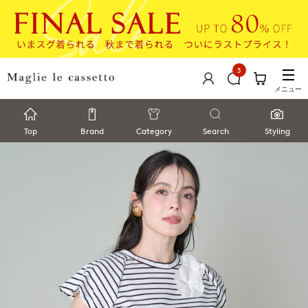
3
メニュー
Top
Brand
Category
Search
Styling