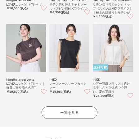
LOVERコンパクトTシャツ
サテン切り替えキャミソー
サテン切り替えタンクトッ
ル《スビン綿MIXフライス》
プ《スビン綿MIXフライス》
￥16,500(税込)
｜極上の肌触りとサテンが
￥4,950(税込)
映える上品インナー
￥4,950(税込)
返品可能
Maglie le cassetto
INED
INED
LOVERコンパクトTシャツ｜
レースノースリーブカット
シアー羽織ブラウス｜透け
毎日に寄り添う名品T
ソー
る美しさと立体感で心弾
む、夏の羽織り
￥19,800(税込)
￥15,950(税込)
￥24,200(税込)
一覧を見る