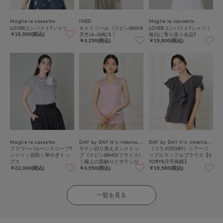
Maglie le cassetto
INED
Maglie le cassetto
LOVERコンパクトTシャツ
キャミソール《スビン綿MIX
LOVERコンパクトTシャツ｜
天竺/A-GIRL’S 》
毎日に寄り添う名品T
￥16,500(税込)
￥4,290(税込)
￥19,800(税込)
Maglie le cassetto
DAY by DAY It's international
DAY by DAY It's international
フラワーバルーンスリーブT
サテン切り替えタンクトッ
《コラボSTORY》シアーリ
シャツ｜花咲く華やぎトッ
プ《スビン綿MIXフライス》
ップルラッフルブラウス【S
プス
｜極上の肌触りとサテンが
TORY8月号掲載】
映える上品インナー
￥22,000(税込)
￥4,950(税込)
￥19,580(税込)
一覧を見る