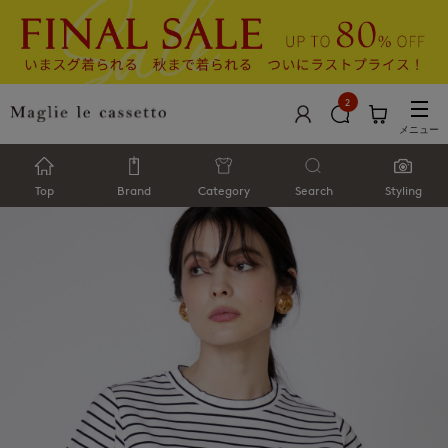
2
メニュー
Top
Brand
Category
Search
Styling