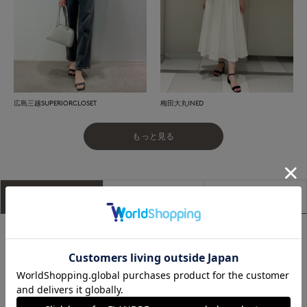
広島三越SUPERIORCLOSET
梅田大丸INED
もっと見る
アイテム説明
サイズ詳細
購入レビュー
■デザイン
「Maglieのお洋服全てに合う」をテーマにデザインされた、万
能なコンパクトTシャツ。身頃は程よくゆったりとしたシルエ
ットで、リラックス感と動きやすさを兼ね備えています。袖は
華奢見えを意識した絶妙なサイズ感で、大人の女性にぴった