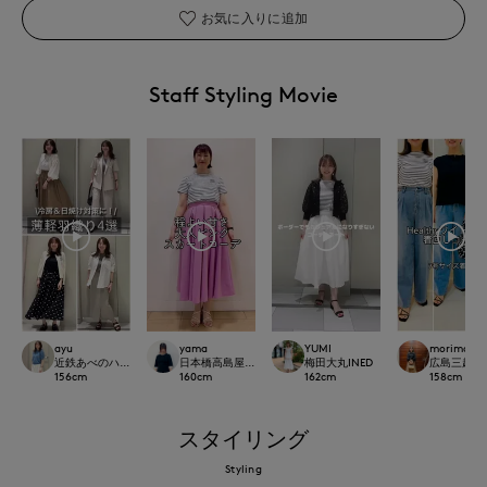
お気に入りに追加
Staff Styling Movie
ayu
yama
YUMI
morimoto
近鉄あべのハルカスINED
日本橋高島屋SC SUPERIOR CLOSET
梅田大丸INED
広島三越SUP
156
cm
160
cm
162
cm
158
cm
スタイリング
Styling