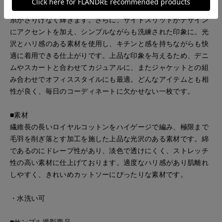
り。胸元にはMaglieオリジナルの刺繍が施され、光沢感のある
糸がさりげなく輝きます。さらに、サイドスリットがデザイン
にアクセントを加え、シンプルながらも洗練された印象に。光
沢とハリ感のある素材を使用し、キチンと感を持ちながらも快
適に着用できる仕上がりです。上品な印象を与えるため、デニ
ムやスカートと合わせてカジュアルに、またジャケットとの組
み合わせでオフィススタイルにも最適。どんなアイテムとも相
性が良く、毎日のコーディネートに欠かせない一枚です。
■素材
繊維長の長いロイヤルコットンをハイゲージで編み、極限まで
毛羽を削ぎ落とす加工を施した上品な光沢のある素材です。綿
であるのにドレープ性があり、淡色で透けにくく、ストレッチ
性の高い素材に仕上げております。適度なハリ感があり肌離れ
しやすく、きれいめカットソーにぴったりな素材です。
・水洗い可
■サンプル撮影商品