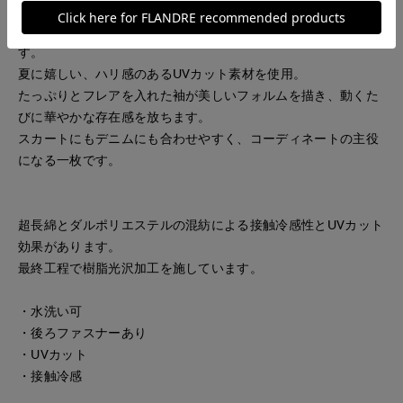
施し、きりっと上品な印象に。
レッドは同色パイピングで、すっきりと洗練された仕上がりで
す。
夏に嬉しい、ハリ感のあるUVカット素材を使用。
たっぷりとフレアを入れた袖が美しいフォルムを描き、動くた
びに華やかな存在感を放ちます。
スカートにもデニムにも合わせやすく、コーディネートの主役
になる一枚です。
超長綿とダルポリエステルの混紡による接触冷感性とUVカット
効果があります。
最終工程で樹脂光沢加工を施しています。
・水洗い可
・後ろファスナーあり
・UVカット
・接触冷感