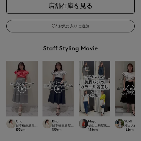
店舗在庫を見る
お気に入りに追加
Staff Styling Movie
Rina
Rina
Mayu
YUMI
日本橋高島屋M Maglie le cassetto
日本橋高島屋M Maglie le cassetto
福山天満屋店INED/7-IDconcept./Mag
梅田大丸IN
155
cm
155
cm
158
cm
162
cm