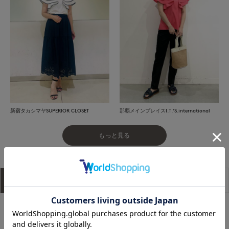
新宿タカシマヤSUPERIOR CLOSET
那覇メインプレイスI.T.'S.international
もっと見る
アイテム説明
サイズ詳細
購入レビュー
涼しげなクルーネックが魅力のフレア袖ブラウス。
ホワイトは衿ぐりとフリル袖口に細いブラックのパイピングを