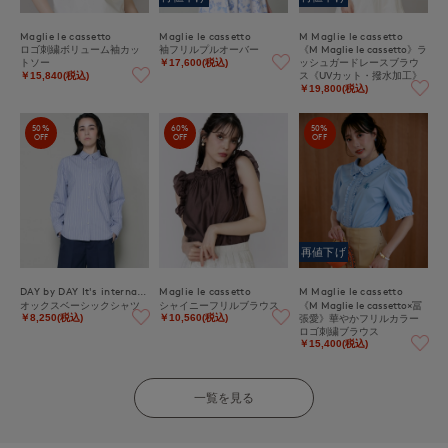
Maglie le cassetto
Maglie le cassetto
M Maglie le cassetto
ロゴ刺繍ボリューム袖カッ
袖フリルプルオーバー
《M Maglie le cassetto》ラ
トソー
ッシュガードレースブラウ
￥17,600(税込)
ス《UVカット・撥水加工》
￥15,840(税込)
￥19,800(税込)
50%
60%
50%
OFF
OFF
OFF
再値下げ
DAY by DAY It's international
Maglie le cassetto
M Maglie le cassetto
オックスベーシックシャツ
シャイニーフリルブラウス
《M Maglie le cassetto×冨
張愛》華やかフリルカラー
￥8,250(税込)
￥10,560(税込)
ロゴ刺繍ブラウス
￥15,400(税込)
一覧を見る