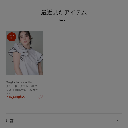
最近見たアイテム
Recent
50%
OFF
Maglie le cassetto
クルーネックフレア袖ブラ
ウス《接触冷感・UVカッ
ト》
￥15,400(税込)
店舗