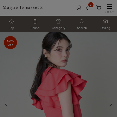
2
メニュー
Top
Brand
Category
Search
Styling
50%
OFF