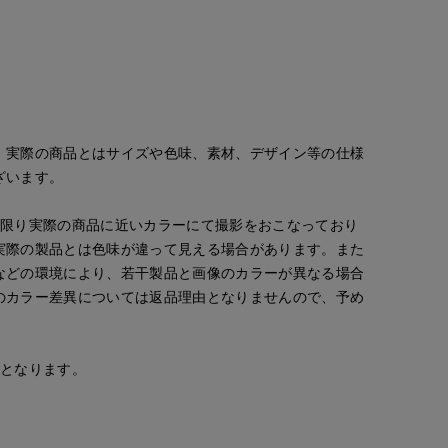
ゆうき
kaori
e le cassetto
那覇メインプレイスI.T.'S.international
那覇メインプレイスI.T.'S.international
150
cm
157
cm
。実際の商品とはサイズや色味、素材、デザイン等の仕様
ざいます。
な限り実際の商品に近いカラーにて撮影をおこなっており
実際の製品とは色味が違って見える場合があります。また
などの環境により、若干製品と画像のカラーが異なる場合
のカラー差異については返品理由となりませんので、予め
安となります。