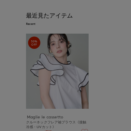
最近見たアイテム
Recent
50%
OFF
Maglie le cassetto
クルーネックフレア袖ブラウス《接触
冷感・UVカット》