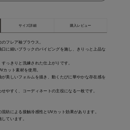
サイズ詳細
購入レビュー
力のフレア袖ブラウス。
袖口に細いブラックのパイピングを施し、きりっと上品な
、すっきりと洗練された仕上がりです。
UVカット素材を使用。
袖が美しいフォルムを描き、動くたびに華やかな存在感を
わせやすく、コーディネートの主役になる一枚です。
の混紡による接触冷感性とUVカット効果があります。
施しています。