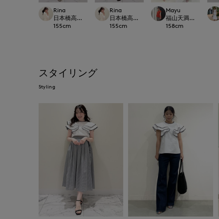
Rina
Rina
Mayu
日本橋高島屋M Maglie le cassetto
日本橋高島屋M Maglie le cassetto
福山天満屋店INED/7-I
155
cm
155
cm
158
cm
スタイリング
Styling