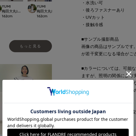
・水洗い可
YUMI
YUMI
ゆうき
Rina
・後ろファスナーあり
Dconcept./Maglie
梅田大丸INED
梅田大丸INED
那覇メインプレイスI.T.'S.international
日本橋高島屋M Magli
162
cm
162
cm
150
cm
155
cm
・UVカット
・接触冷感
■サンプル撮影商品
もっと見る
画像の商品はサンプルです
が若干変更になる場合がご
■カラーについては、可能
ますが、照明の関係により
パソコン・スマートフォン
もございます。現物と画像
ご了承ください。
■サイズ表記はあくまで目
■品番
62182014