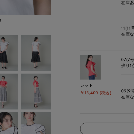
在庫
)
モデル身長:172cm
11(11
在庫
07(7号
残り1
レッド
09(9
￥15,400 (税込)
在庫