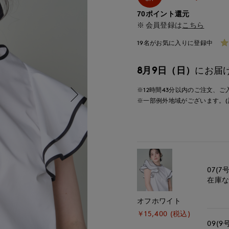
70ポイント還元
会員登録は
こちら
19名がお気に入りに登録中
8月9日（日）
にお届
※12時間
43分
以内
のご注文、ご
※一部例外地域がございます。(
07(7号
在庫
オフホワイト
￥15,400 (税込)
09(9