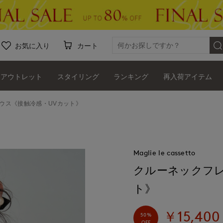
お気に入り
カート
アウトレット
スタイリング
ランキング
再入荷アイテム
ウス《接触冷感・UVカット》
Maglie le cassetto
クルーネックフレ
ト》
￥15,400
50%
OFF