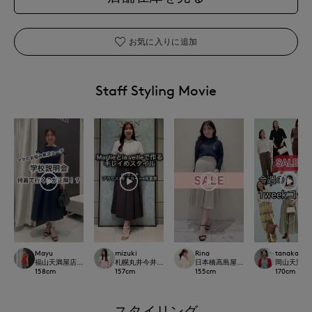
お気に入りに追加
Staff Styling Movie
Mayu
mizuki
Rina
tanaka
福山天満屋店INED/7-IDconcept./Maglie
札幌丸井今井SUPERIOR CLOSET
日本橋高島屋M Maglie le cassetto
岡山天満屋SU
158
cm
157
cm
155
cm
170
cm
スタイリング