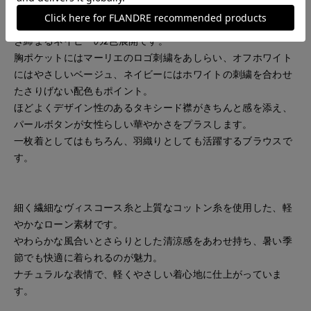
う一枚。
カラーはピンクみを帯びたやさしいオフホワイトと、上品に引
き締まるネイビーの2色展開です。
胸ポケットにはマーリエのロゴ刺繍をあしらい、オフホワイト
にはやさしいベージュ、ネイビーにはホワイトの刺繍を合わせ
たさりげない配色もポイント。
ほどよくデザイン性のあるタキシード襟がきちんと感を添え、
パールボタンが女性らしい華やかさをプラスします。
一枚着としてはもちろん、羽織りとしても活躍するブラウスで
す。
細く繊細なヴィスコース糸と上質なコットン糸を使用した、軽
やかなローン素材です。
やわらかな風合いとさらりとした清涼感をあわせ持ち、暑い季
節でも快適に着られるのが魅力。
ナチュラルな表情で、軽くやさしい着心地に仕上がっていま
す。