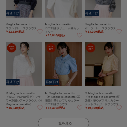
再値下げ
再値下げ
Maglie le cassetto
Maglie le cassetto
Maglie le cassetto
スタンドレースブラウス
ロゴ刺繍ボリューム袖カッ
ボーラーレースブラウス
トソー
￥12,320(税込)
￥13,200(税込)
￥15,840(税込)
60%
50%
40%
OFF
OFF
OFF
再値下げ
再値下げ
M Maglie le cassetto
M Maglie le cassetto
M Maglie le cassetto
《WEB・POPUP限定》フラ
《M Maglie le cassetto×冨
《M Maglie le cassetto×冨
ワー刺繍シアーブラウス《M
張愛》華やかフリルカラー
張愛》華やぎフリルカラー
Maglie le cassetto》
ロゴ刺繍ブラウス
ドットジャガードブラウス
￥15,840(税込)
￥15,400(税込)
￥19,800(税込)
一覧を見る