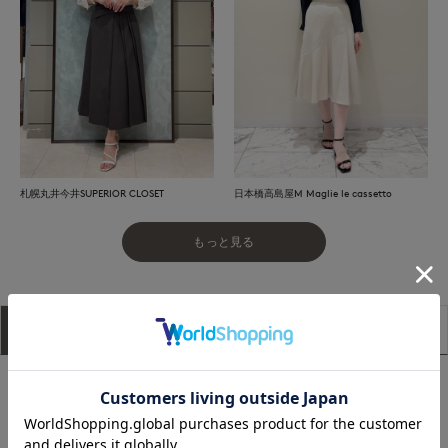
札幌丸井今井SUPERIOR CLOSET
日本橋高島屋M Maglie le cassetto
もっと見る
アイテム説明
サイズ詳細
購入レビュー
綿とレーヨンを掛け合わせた、柔らかくほんのり透け感のある
ブラウス。
軽やかな風合いで肌当たりが良く、抜け感のある着こなしが叶