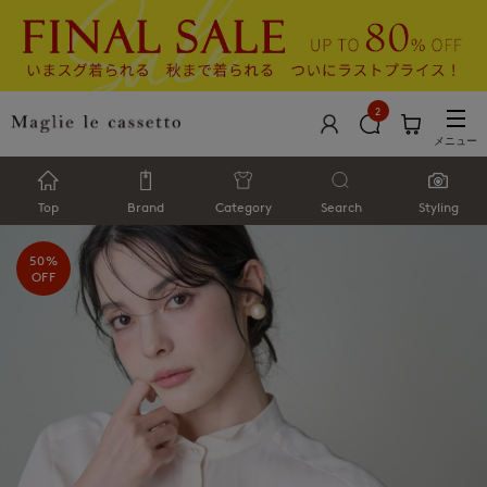
2
メニュー
Top
Brand
Category
Search
Styling
50%
OFF